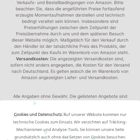
Verkaufs- und Bestellbedingungen von Amazon. Bitte
beachten Sie, dass die angeführten Preise fortlaufend
erzeugte Momentaufnahmen darstellen und technisch
bedingt veraltet sein können. Insbesondere sind
Preiserhöhungen zwischen dem Zeitpunkt der
Preisübernahme durch uns und dem späteren Besuch
dieser Website möglich. Maßgeblich für den Verkauf durch
den Händler ist der tatsächliche Preis des Produkts, der
zum Zeitpunkt des Kaufs im Warenkorb von Amazon steht.
Versandkosten:
Die angezeigten Versandkosten sind,
sofern nicht anders angegeben, die Kosten für den Versand
nach Deutschland. Es gelten jedoch die im Warenkorb von
Amazon angezeigten Liefer- und Versandkosten.
Alle Angaben ohne Gewähr. Die gelisteten Angebote sind
keine verbindlichen Werbeaussagen der Anbieter!
Produktbilder:
Die angezeigten Bilder werden von den
Cookies und Datenschutz:
Auf unserer Website kommen nur
jeweiligen Händler oder Hersteller bereitgestellt. Das
technische Cookies zum Einsatz. Wir verzichten auf Tracking-
gelieferte Produkt kann von den Bildern abweichen.
Mechanismen und Analyse-Tools. Sie können unsere Seite
grundsätzlich auch ohne das Setzen von Cookies besuchen.