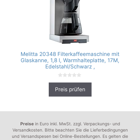
Melitta 20348 Filterkaffeemaschine mit
Glaskanne, 1,8 l, Warmhalteplatte, 17M,
Edelstahl/Schwarz ,
0
v
Preis prüfen
o
n
5
Preise
in Euro inkl. MwSt. zzgl. Verpackungs- und
Versandkosten. Bitte beachten Sie die Lieferbedingungen
und Versandspesen bei Online-Bestellungen. Es gelten die