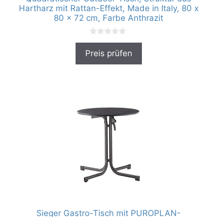
Hartharz mit Rattan-Effekt, Made in Italy, 80 x
80 x 72 cm, Farbe Anthrazit
0
v
Preis prüfen
o
n
5
Sieger Gastro-Tisch mit PUROPLAN-