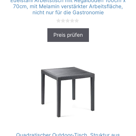
Edelstahl Arbeitstisch mit Regalboden 100cm x
70cm, mit Melamin verstärkter Arbeitsfläche,
nicht nur für die Gastronomie
0
v
Preis prüfen
o
n
5
Quadratischer Outdoor-Tisch, Struktur aus