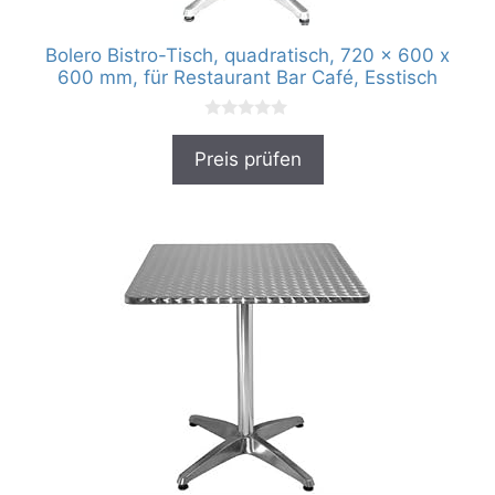
Bolero Bistro-Tisch, quadratisch, 720 x 600 x
600 mm, für Restaurant Bar Café, Esstisch
0
v
Preis prüfen
o
n
5