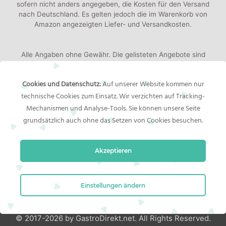
sofern nicht anders angegeben, die Kosten für den Versand
nach Deutschland. Es gelten jedoch die im Warenkorb von
Amazon angezeigten Liefer- und Versandkosten.
Alle Angaben ohne Gewähr. Die gelisteten Angebote sind
keine verbindlichen Werbeaussagen der Anbieter!
Produktbilder:
Die angezeigten Bilder werden von den
Cookies und Datenschutz:
Auf unserer Website kommen nur
jeweiligen Händler oder Hersteller bereitgestellt. Das
technische Cookies zum Einsatz. Wir verzichten auf Tracking-
gelieferte Produkt kann von den Bildern abweichen.
Mechanismen und Analyse-Tools. Sie können unsere Seite
grundsätzlich auch ohne das Setzen von Cookies besuchen.
Rechtliches
Akzeptieren
Impressum
Bildernachweis
Datenschutzerklärung
Einstellungen ändern
© 2017-2026 by GastroDirekt.net. All Rights Reserved.