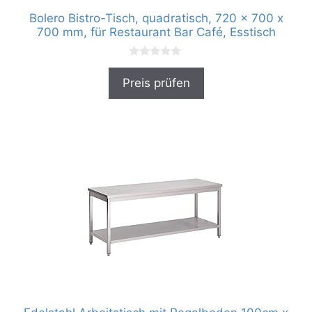
Bolero Bistro-Tisch, quadratisch, 720 x 700 x
700 mm, für Restaurant Bar Café, Esstisch
0
v
Preis prüfen
o
n
5