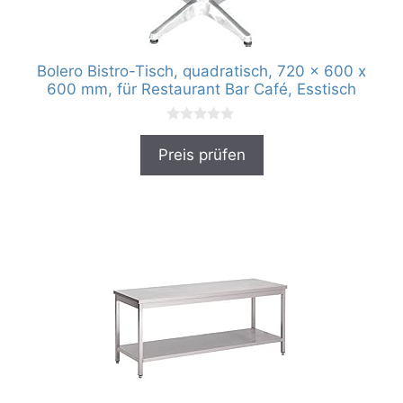
Bolero Bistro-Tisch, quadratisch, 720 x 600 x
600 mm, für Restaurant Bar Café, Esstisch
0
v
Preis prüfen
o
n
5