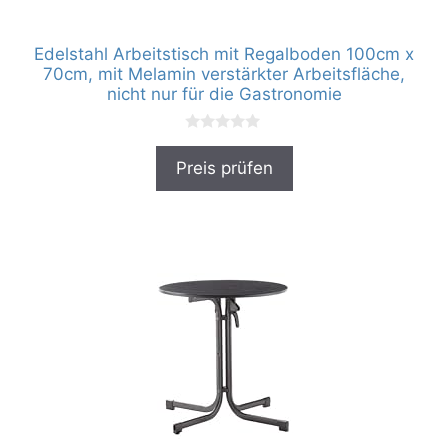
Edelstahl Arbeitstisch mit Regalboden 100cm x
70cm, mit Melamin verstärkter Arbeitsfläche,
nicht nur für die Gastronomie
0
v
Preis prüfen
o
n
5