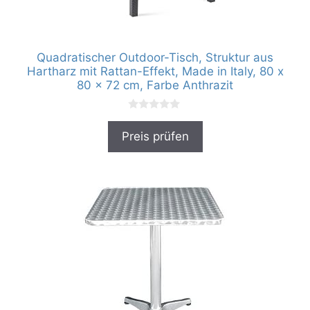
Quadratischer Outdoor-Tisch, Struktur aus
Hartharz mit Rattan-Effekt, Made in Italy, 80 x
80 x 72 cm, Farbe Anthrazit
0
v
Preis prüfen
o
n
5