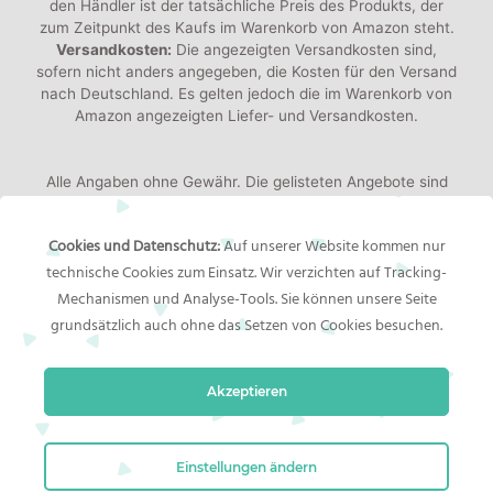
den Händler ist der tatsächliche Preis des Produkts, der
zum Zeitpunkt des Kaufs im Warenkorb von Amazon steht.
Versandkosten:
Die angezeigten Versandkosten sind,
sofern nicht anders angegeben, die Kosten für den Versand
nach Deutschland. Es gelten jedoch die im Warenkorb von
Amazon angezeigten Liefer- und Versandkosten.
Alle Angaben ohne Gewähr. Die gelisteten Angebote sind
keine verbindlichen Werbeaussagen der Anbieter!
Produktbilder:
Die angezeigten Bilder werden von den
Cookies und Datenschutz:
Auf unserer Website kommen nur
jeweiligen Händler oder Hersteller bereitgestellt. Das
technische Cookies zum Einsatz. Wir verzichten auf Tracking-
gelieferte Produkt kann von den Bildern abweichen.
Mechanismen und Analyse-Tools. Sie können unsere Seite
grundsätzlich auch ohne das Setzen von Cookies besuchen.
Rechtliches
Akzeptieren
Impressum
Bildernachweis
Datenschutzerklärung
Einstellungen ändern