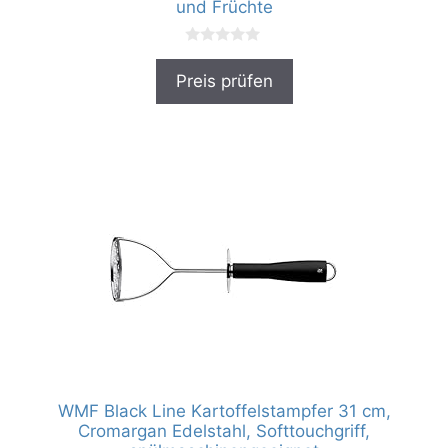
und Früchte
0
v
Preis prüfen
o
n
5
WMF Black Line Kartoffelstampfer 31 cm,
Cromargan Edelstahl, Softtouchgriff,