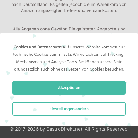
nach Deutschland. Es gelten jedoch die im Warenkorb von
Amazon angezeigten Liefer- und Versandkosten.
Alle Angaben ohne Gewähr. Die gelisteten Angebote sind
keine verbindlichen Werbeaussagen der Anbieter!
Produktbilder:
Die angezeigten Bilder werden von den
Cookies und Datenschutz:
Auf unserer Website kommen nur
jeweiligen Händler oder Hersteller bereitgestellt. Das
technische Cookies zum Einsatz. Wir verzichten auf Tracking-
gelieferte Produkt kann von den Bildern abweichen.
Mechanismen und Analyse-Tools. Sie können unsere Seite
grundsätzlich auch ohne das Setzen von Cookies besuchen.
Rechtliches
Akzeptieren
Impressum
Bildernachweis
Datenschutzerklärung
Einstellungen ändern
© 2017-2026 by GastroDirekt.net. All Rights Reserved.