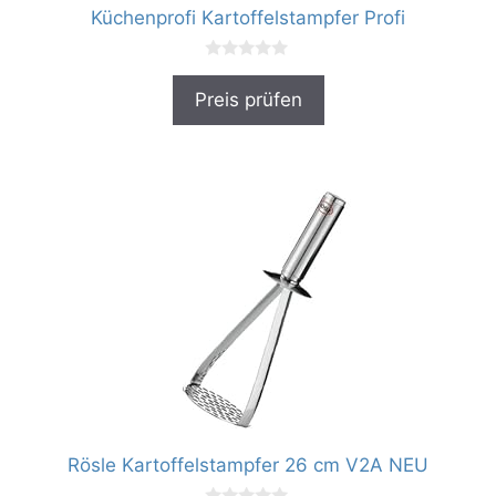
Küchenprofi Kartoffelstampfer Profi
0
v
Preis prüfen
o
n
5
Rösle Kartoffelstampfer 26 cm V2A NEU