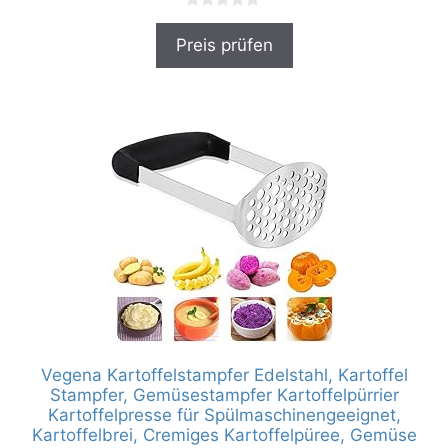
0
v
Preis prüfen
o
n
5
Vegena Kartoffelstampfer Edelstahl, Kartoffel
Stampfer, Gemüsestampfer Kartoffelpürrier
Kartoffelpresse für Spülmaschinengeeignet,
Kartoffelbrei, Cremiges Kartoffelpüree, Gemüse