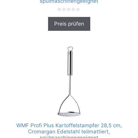
spülmaschinengeeignet
0
v
Preis prüfen
o
n
5
WMF Profi Plus Kartoffelstampfer 28,5 cm,
Cromargan Edelstahl teilmattiert,
spülmaschinengeeignet