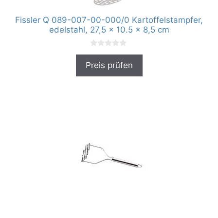
Fissler Q 089-007-00-000/0 Kartoffelstampfer,
edelstahl, 27,5 x 10.5 x 8,5 cm
0
v
Preis prüfen
o
n
5