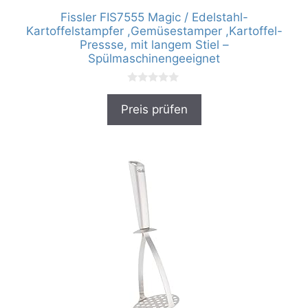
Fissler FIS7555 Magic / Edelstahl-
Kartoffelstampfer ,Gemüsestamper ,Kartoffel-
Pressse, mit langem Stiel –
Spülmaschinengeeignet
0
v
Preis prüfen
o
n
5