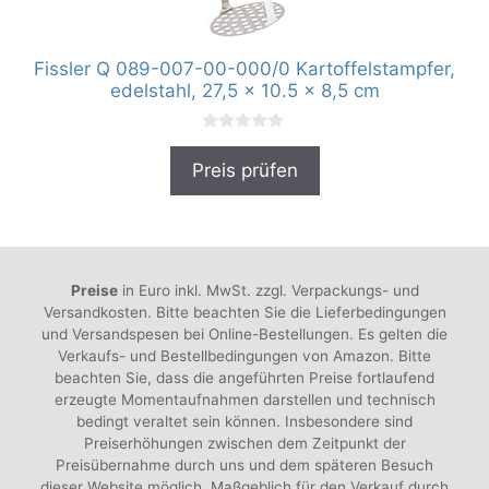
Fissler Q 089-007-00-000/0 Kartoffelstampfer,
edelstahl, 27,5 x 10.5 x 8,5 cm
0
v
Preis prüfen
o
n
5
Preise
in Euro inkl. MwSt. zzgl. Verpackungs- und
Versandkosten. Bitte beachten Sie die Lieferbedingungen
und Versandspesen bei Online-Bestellungen. Es gelten die
Verkaufs- und Bestellbedingungen von Amazon. Bitte
beachten Sie, dass die angeführten Preise fortlaufend
erzeugte Momentaufnahmen darstellen und technisch
bedingt veraltet sein können. Insbesondere sind
Preiserhöhungen zwischen dem Zeitpunkt der
Preisübernahme durch uns und dem späteren Besuch
dieser Website möglich. Maßgeblich für den Verkauf durch