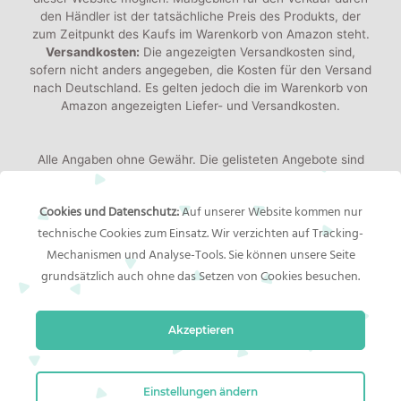
den Händler ist der tatsächliche Preis des Produkts, der
zum Zeitpunkt des Kaufs im Warenkorb von Amazon steht.
Versandkosten:
Die angezeigten Versandkosten sind,
sofern nicht anders angegeben, die Kosten für den Versand
nach Deutschland. Es gelten jedoch die im Warenkorb von
Amazon angezeigten Liefer- und Versandkosten.
Alle Angaben ohne Gewähr. Die gelisteten Angebote sind
keine verbindlichen Werbeaussagen der Anbieter!
Produktbilder:
Die angezeigten Bilder werden von den
Cookies und Datenschutz:
Auf unserer Website kommen nur
jeweiligen Händler oder Hersteller bereitgestellt. Das
technische Cookies zum Einsatz. Wir verzichten auf Tracking-
gelieferte Produkt kann von den Bildern abweichen.
Mechanismen und Analyse-Tools. Sie können unsere Seite
grundsätzlich auch ohne das Setzen von Cookies besuchen.
Rechtliches
Akzeptieren
Impressum
Bildernachweis
Datenschutzerklärung
Einstellungen ändern