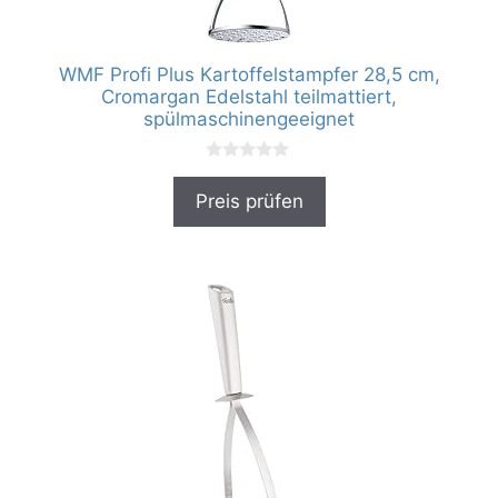
WMF Profi Plus Kartoffelstampfer 28,5 cm,
Cromargan Edelstahl teilmattiert,
spülmaschinengeeignet
0
v
Preis prüfen
o
n
5