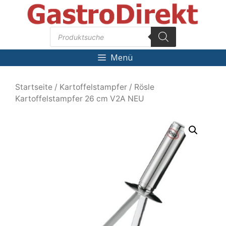
Zum
Inhalt
Products
springen
search
Menü
Startseite
/
Kartoffelstampfer
/ Rösle
Kartoffelstampfer 26 cm V2A NEU