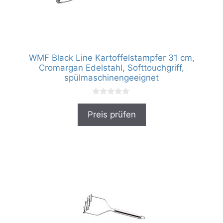
WMF Black Line Kartoffelstampfer 31 cm,
Cromargan Edelstahl, Softtouchgriff,
spülmaschinengeeignet
0
v
Preis prüfen
o
n
5