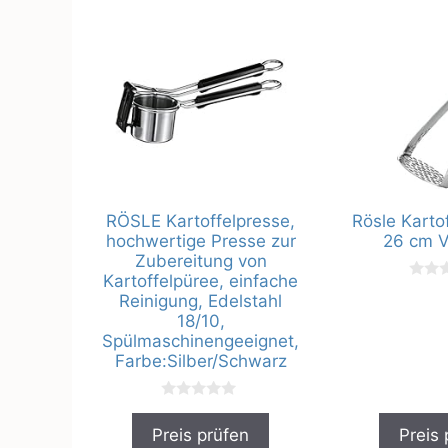
RÖSLE Kartoffelpresse,
Rösle Karto
hochwertige Presse zur
26 cm 
Zubereitung von
Kartoffelpüree, einfache
0
Reinigung, Edelstahl
v
o
18/10,
n
Spülmaschinengeeignet,
5
Farbe:Silber/Schwarz
0
v
Preis prüfen
Preis 
o