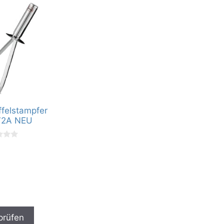
ffelstampfer
V2A NEU
prüfen