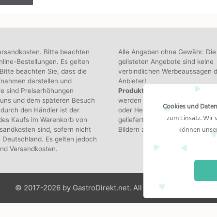
ersandkosten. Bitte beachten
Alle Angaben ohne Gewähr. Die
line-Bestellungen. Es gelten
gelisteten Angebote sind keine
itte beachten Sie, dass die
verbindlichen Werbeaussagen d
fnahmen darstellen und
Anbieter!
re sind Preiserhöhungen
Produktbilder:
Die angezeigten
 uns und dem späteren Besuch
werden von den jeweiligen Hän
Cookies und Daten
durch den Händler ist der
oder Hersteller bereitgestellt. D
zum Einsatz. Wir
 des Kaufs im Warenkorb von
gelieferte Produkt kann von de
können unser
sandkosten sind, sofern nicht
Bildern abweichen.
 Deutschland. Es gelten jedoch
und Versandkosten.
© 2017-2026 by GastroDirekt.net. All Rights Reserved.