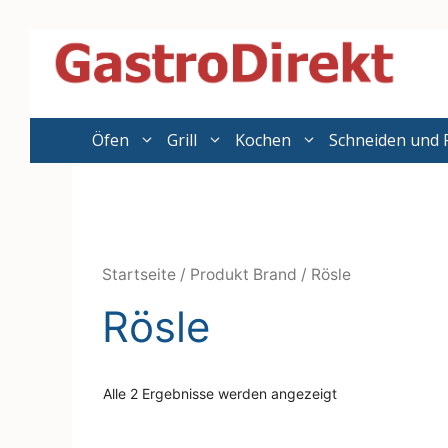
Zum
Inhalt
springen
Öfen
Grill
Kochen
Schneiden und 
Startseite
/ Produkt Brand / Rösle
Rösle
Alle 2 Ergebnisse werden angezeigt