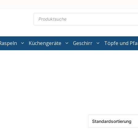
Products
search
Raspeln
Küchengeräte
Geschirr
Töpfe und Pf