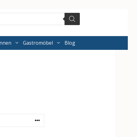
annen
Gastromöbel
Blog