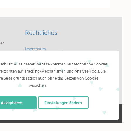
Rechtliches
er
Impressum
 Bilder
Bildernachweis
dler
schutz:
Auf unserer Website kommen nur technische Cookies
Datenschutzerklärung
as
 verzichten auf Tracking-Mechanismen und Analyse-Tools. Sie
n
e Seite grundsätzlich auch ohne das Setzen von Cookies
besuchen.
Akzeptieren
Einstellungen ändern