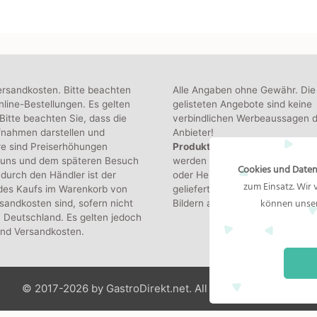
ersandkosten. Bitte beachten
Alle Angaben ohne Gewähr. Die
line-Bestellungen. Es gelten
gelisteten Angebote sind keine
itte beachten Sie, dass die
verbindlichen Werbeaussagen d
fnahmen darstellen und
Anbieter!
re sind Preiserhöhungen
Produktbilder:
Die angezeigten
 uns und dem späteren Besuch
werden von den jeweiligen Hän
Cookies und Daten
durch den Händler ist der
oder Hersteller bereitgestellt. D
zum Einsatz. Wir
 des Kaufs im Warenkorb von
gelieferte Produkt kann von de
können unser
sandkosten sind, sofern nicht
Bildern abweichen.
 Deutschland. Es gelten jedoch
und Versandkosten.
© 2017-2026 by GastroDirekt.net. All Rights Reserved.