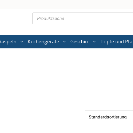
Products
search
Raspeln
Küchengeräte
Geschirr
Töpfe und Pf