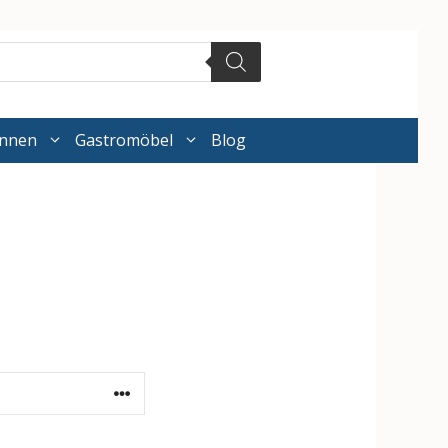
annen
Gastromöbel
Blog