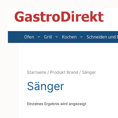
Zum
Inhalt
springen
Öfen
Grill
Kochen
Schneiden und 
Startseite
/ Produkt Brand / Sänger
Sänger
Einzelnes Ergebnis wird angezeigt