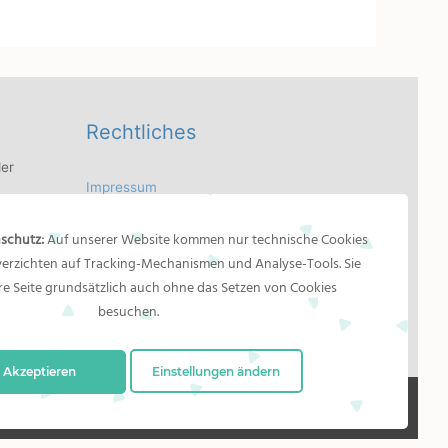
Rechtliches
er
Impressum
 Bilder
Bildernachweis
dler
schutz:
Auf unserer Website kommen nur technische Cookies
Datenschutzerklärung
as
 verzichten auf Tracking-Mechanismen und Analyse-Tools. Sie
n
e Seite grundsätzlich auch ohne das Setzen von Cookies
besuchen.
Akzeptieren
Einstellungen ändern