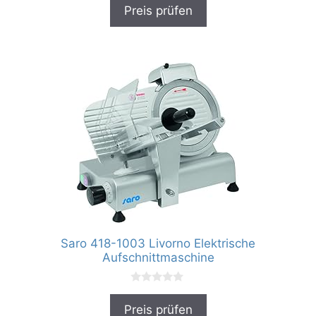
v
Preis prüfen
o
n
5
Saro 418-1003 Livorno Elektrische
Aufschnittmaschine
0
v
Preis prüfen
o