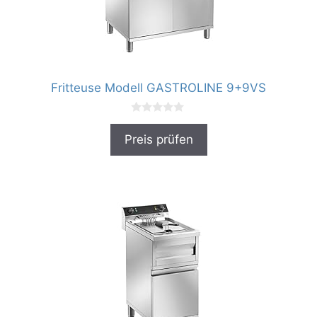
Fritteuse Modell GASTROLINE 9+9VS
0
v
Preis prüfen
o
n
5