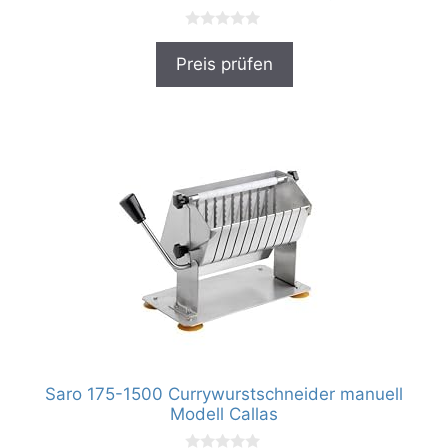
0
v
Preis prüfen
o
n
5
Saro 175-1500 Currywurstschneider manuell
Modell Callas