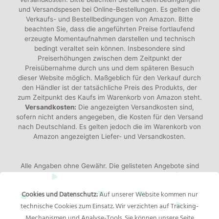
und Versandspesen bei Online-Bestellungen. Es gelten die
Verkaufs- und Bestellbedingungen von Amazon. Bitte
beachten Sie, dass die angeführten Preise fortlaufend
erzeugte Momentaufnahmen darstellen und technisch
bedingt veraltet sein können. Insbesondere sind
Preiserhöhungen zwischen dem Zeitpunkt der
Preisübernahme durch uns und dem späteren Besuch
dieser Website möglich. Maßgeblich für den Verkauf durch
den Händler ist der tatsächliche Preis des Produkts, der
zum Zeitpunkt des Kaufs im Warenkorb von Amazon steht.
Versandkosten:
Die angezeigten Versandkosten sind,
sofern nicht anders angegeben, die Kosten für den Versand
nach Deutschland. Es gelten jedoch die im Warenkorb von
Amazon angezeigten Liefer- und Versandkosten.
Alle Angaben ohne Gewähr. Die gelisteten Angebote sind
keine verbindlichen Werbeaussagen der Anbieter!
Produktbilder:
Die angezeigten Bilder werden von den
Cookies und Datenschutz:
Auf unserer Website kommen nur
jeweiligen Händler oder Hersteller bereitgestellt. Das
technische Cookies zum Einsatz. Wir verzichten auf Tracking-
gelieferte Produkt kann von den Bildern abweichen.
Mechanismen und Analyse-Tools. Sie können unsere Seite