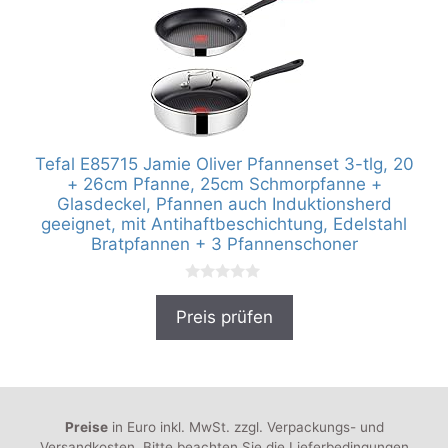
Tefal E85715 Jamie Oliver Pfannenset 3-tlg, 20
+ 26cm Pfanne, 25cm Schmorpfanne +
Glasdeckel, Pfannen auch Induktionsherd
geeignet, mit Antihaftbeschichtung, Edelstahl
Bratpfannen + 3 Pfannenschoner
0
v
Preis prüfen
o
n
5
Preise
in Euro inkl. MwSt. zzgl. Verpackungs- und
Versandkosten. Bitte beachten Sie die Lieferbedingungen