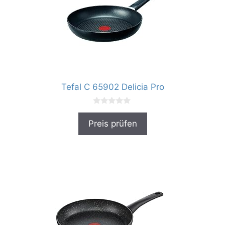
Tefal C 65902 Delicia Pro
0
v
Preis prüfen
o
n
5