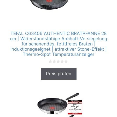
TEFAL C63406 AUTHENTIC BRATPFANNE 28
cm | Widerstandsfähige Antihaft-Versiegelung
für schonendes, fetttfreies Braten |
induktionsgeeignet | attraktiver Stone-Effekt |
Thermo-Spot Temperaturanzeiger
0
v
Preis prüfen
o
n
5