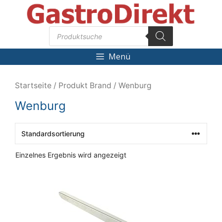
Zum
Inhalt
Products
springen
search
Menü
Startseite
/ Produkt Brand / Wenburg
Wenburg
Einzelnes Ergebnis wird angezeigt