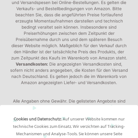
und Versandspesen bei Online-Bestellungen. Es gelten die
Verkaufs- und Bestellbedingungen von Amazon. Bitte
beachten Sie, dass die angeführten Preise fortlaufend
erzeugte Momentaufnahmen darstellen und technisch
bedingt veraltet sein können. Insbesondere sind
Preiserhöhungen zwischen dem Zeitpunkt der
Preisübernahme durch uns und dem späteren Besuch
dieser Website möglich. Maßgeblich für den Verkauf durch
den Händler ist der tatsächliche Preis des Produkts, der
zum Zeitpunkt des Kaufs im Warenkorb von Amazon steht.
Versandkosten:
Die angezeigten Versandkosten sind,
sofern nicht anders angegeben, die Kosten für den Versand
nach Deutschland. Es gelten jedoch die im Warenkorb von
Amazon angezeigten Liefer- und Versandkosten.
Alle Angaben ohne Gewähr. Die gelisteten Angebote sind
keine verbindlichen Werbeaussagen der Anbieter!
Produktbilder:
Die angezeigten Bilder werden von den
Cookies und Datenschutz:
Auf unserer Website kommen nur
jeweiligen Händler oder Hersteller bereitgestellt. Das
technische Cookies zum Einsatz. Wir verzichten auf Tracking-
gelieferte Produkt kann von den Bildern abweichen.
Mechanismen und Analyse-Tools. Sie können unsere Seite