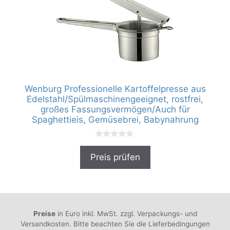
Wenburg Professionelle Kartoffelpresse aus
Edelstahl/Spülmaschinengeeignet, rostfrei,
großes Fassungsvermögen/Auch für
Spaghettieis, Gemüsebrei, Babynahrung
0
v
Preis prüfen
o
n
5
Preise
in Euro inkl. MwSt. zzgl. Verpackungs- und
Versandkosten. Bitte beachten Sie die Lieferbedingungen