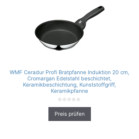
WMF Ceradur Profi Bratpfanne Induktion 20 cm,
Cromargan Edelstahl beschichtet,
Keramikbeschichtung, Kunststoffgriff,
Keramikpfanne
0
v
Preis prüfen
o
n
5