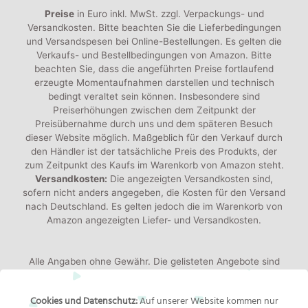
Preise
in Euro inkl. MwSt. zzgl. Verpackungs- und
Versandkosten. Bitte beachten Sie die Lieferbedingungen
und Versandspesen bei Online-Bestellungen. Es gelten die
Verkaufs- und Bestellbedingungen von Amazon. Bitte
beachten Sie, dass die angeführten Preise fortlaufend
erzeugte Momentaufnahmen darstellen und technisch
bedingt veraltet sein können. Insbesondere sind
Preiserhöhungen zwischen dem Zeitpunkt der
Preisübernahme durch uns und dem späteren Besuch
dieser Website möglich. Maßgeblich für den Verkauf durch
den Händler ist der tatsächliche Preis des Produkts, der
zum Zeitpunkt des Kaufs im Warenkorb von Amazon steht.
Versandkosten:
Die angezeigten Versandkosten sind,
sofern nicht anders angegeben, die Kosten für den Versand
nach Deutschland. Es gelten jedoch die im Warenkorb von
Amazon angezeigten Liefer- und Versandkosten.
Alle Angaben ohne Gewähr. Die gelisteten Angebote sind
keine verbindlichen Werbeaussagen der Anbieter!
Produktbilder:
Die angezeigten Bilder werden von den
Cookies und Datenschutz:
Auf unserer Website kommen nur
jeweiligen Händler oder Hersteller bereitgestellt. Das