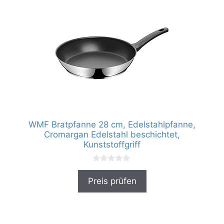
WMF Bratpfanne 28 cm, Edelstahlpfanne,
Cromargan Edelstahl beschichtet,
Kunststoffgriff
0
v
Preis prüfen
o
n
5