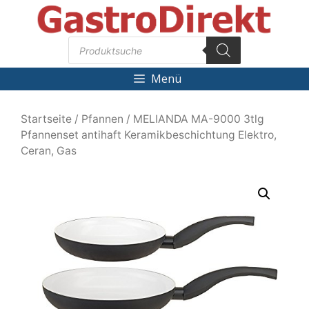
Zum
Inhalt
Products
springen
search
Menü
Startseite
/
Pfannen
/ MELIANDA MA-9000 3tlg
Pfannenset antihaft Keramikbeschichtung Elektro,
Ceran, Gas