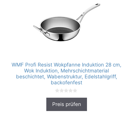
WMF Profi Resist Wokpfanne Induktion 28 cm,
Wok Induktion, Mehrschichtmaterial
beschichtet, Wabenstruktur, Edelstahlgriff,
backofenfest
0
v
Preis prüfen
o
n
5