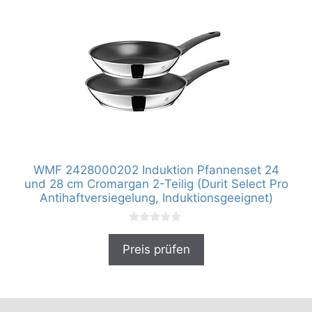
WMF 2428000202 Induktion Pfannenset 24
und 28 cm Cromargan 2-Teilig (Durit Select Pro
Antihaftversiegelung, Induktionsgeeignet)
0
v
Preis prüfen
o
n
5