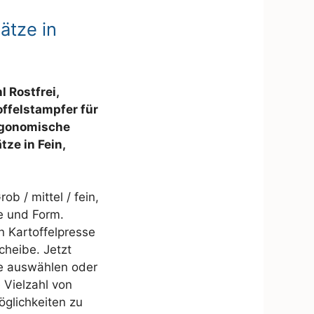
ätze in
 Rostfrei,
offelstampfer für
rgonomische
tze in Fein,
 / mittel / fein,
e und Form.
n Kartoffelpresse
cheibe. Jetzt
e auswählen oder
 Vielzahl von
glichkeiten zu