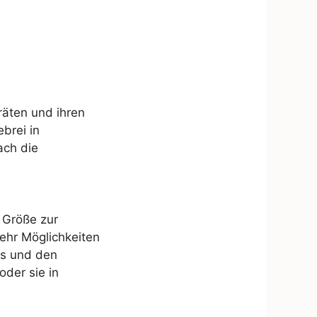
räten und ihren
brei in
ach die
 Größe zur
mehr Möglichkeiten
ls und den
der sie in