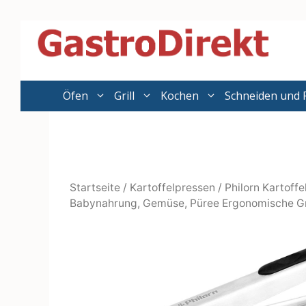
Zum
Inhalt
springen
Öfen
Grill
Kochen
Schneiden und 
Startseite
/
Kartoffelpressen
/ Philorn Kartoffe
Babynahrung, Gemüse, Püree Ergonomische Grif