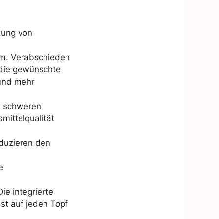
lung von
rm. Verabschieden
 die gewünschte
 und mehr
n schweren
mittelqualität
eduzieren den
e
e integrierte
est auf jeden Topf