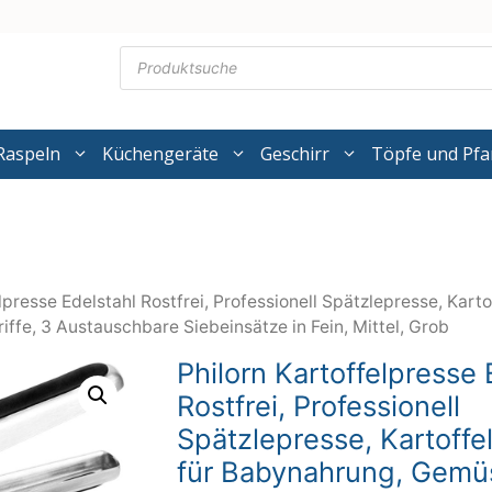
Products
search
Raspeln
Küchengeräte
Geschirr
Töpfe und Pf
lpresse Edelstahl Rostfrei, Professionell Spätzlepresse, Kart
fe, 3 Austauschbare Siebeinsätze in Fein, Mittel, Grob
Philorn Kartoffelpresse 
Rostfrei, Professionell
Spätzlepresse, Kartoffe
für Babynahrung, Gemü