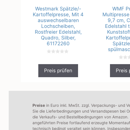
Westmark Spätzle/-
WMF Pro
Kartoffelpresse, Mit 4
Multipresse
auswechselbaren
9,7 cm, 
Lochscheiben,
Edelstahl t
Rostfreier Edelstahl,
Kunststoff
Quadro, Silber,
Kartoffelp
61172260
Spätzle
spülmasc
0
v
0
o
v
n
Preis prüfen
Preis 
o
5
n
5
Preise
in Euro inkl. MwSt. zzgl. Verpackungs- und V
Sie die Lieferbedingungen und Versandspesen bei On
die Verkaufs- und Bestellbedingungen von Amazon. B
angeführten Preise fortlaufend erzeugte Momentau
technisch bedingt veraltet sein können. Insbesonde