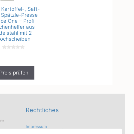
Kartoffel-, Saft-
 Spätzle-Presse
rce One – Profi
chenhelfer aus
delstahl mit 2
ochscheiben
0
v
o
n
5
Preis prüfen
Rechtliches
er
Impressum
 Bilder