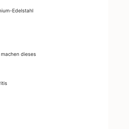
mium-Edelstahl
en machen dieses
itis