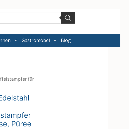
annen
Gastromöbel
Blog
offelstampfer für
Edelstahl
lstampfer
se, Püree