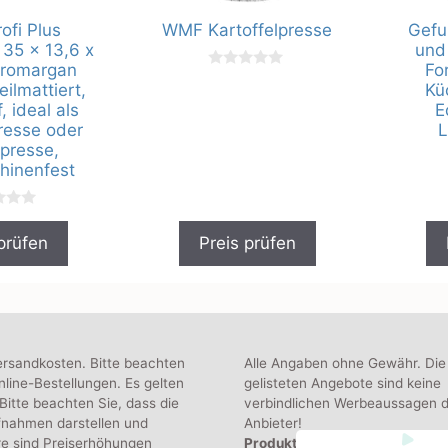
fi Plus
WMF Kartoffelpresse
Gefu 
 35 x 13,6 x
und
Cromargan
Fo
0
eilmattiert,
Kü
v
o
, ideal als
E
n
resse oder
L
5
presse,
hinenfest
prüfen
Preis prüfen
ersandkosten. Bitte beachten
Alle Angaben ohne Gewähr. Die
line-Bestellungen. Es gelten
gelisteten Angebote sind keine
itte beachten Sie, dass die
verbindlichen Werbeaussagen d
fnahmen darstellen und
Anbieter!
re sind Preiserhöhungen
Produktbilder:
Die angezeigten