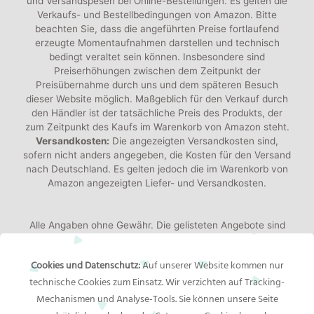
und Versandspesen bei Online-Bestellungen. Es gelten die
Verkaufs- und Bestellbedingungen von Amazon. Bitte
beachten Sie, dass die angeführten Preise fortlaufend
erzeugte Momentaufnahmen darstellen und technisch
bedingt veraltet sein können. Insbesondere sind
Preiserhöhungen zwischen dem Zeitpunkt der
Preisübernahme durch uns und dem späteren Besuch
dieser Website möglich. Maßgeblich für den Verkauf durch
den Händler ist der tatsächliche Preis des Produkts, der
zum Zeitpunkt des Kaufs im Warenkorb von Amazon steht.
Versandkosten:
Die angezeigten Versandkosten sind,
sofern nicht anders angegeben, die Kosten für den Versand
nach Deutschland. Es gelten jedoch die im Warenkorb von
Amazon angezeigten Liefer- und Versandkosten.
Alle Angaben ohne Gewähr. Die gelisteten Angebote sind
keine verbindlichen Werbeaussagen der Anbieter!
Produktbilder:
Die angezeigten Bilder werden von den
Cookies und Datenschutz:
Auf unserer Website kommen nur
jeweiligen Händler oder Hersteller bereitgestellt. Das
technische Cookies zum Einsatz. Wir verzichten auf Tracking-
gelieferte Produkt kann von den Bildern abweichen.
Mechanismen und Analyse-Tools. Sie können unsere Seite