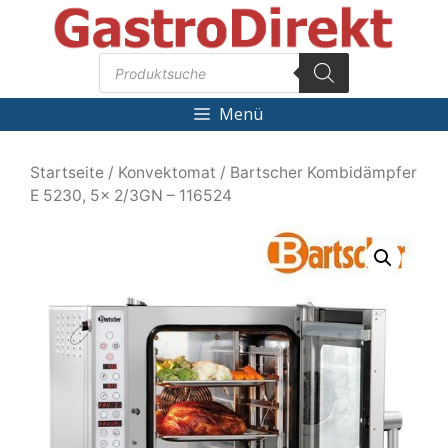
Zum
Inhalt
Products
springen
search
Menü
Startseite
/
Konvektomat
/ Bartscher Kombidämpfer
E 5230, 5x 2/3GN – 116524