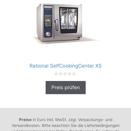
Rational SelfCookingCenter XS
0
v
Preis prüfen
o
n
5
Preise
in Euro inkl. MwSt. zzgl. Verpackungs- und
Versandkosten. Bitte beachten Sie die Lieferbedingungen