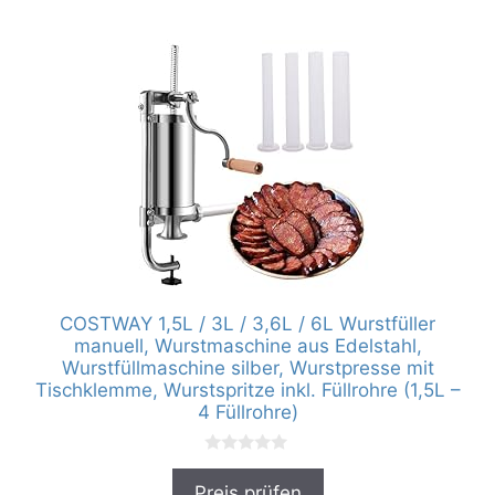
COSTWAY 1,5L / 3L / 3,6L / 6L Wurstfüller
manuell, Wurstmaschine aus Edelstahl,
Wurstfüllmaschine silber, Wurstpresse mit
Tischklemme, Wurstspritze inkl. Füllrohre (1,5L –
4 Füllrohre)
0
v
Preis prüfen