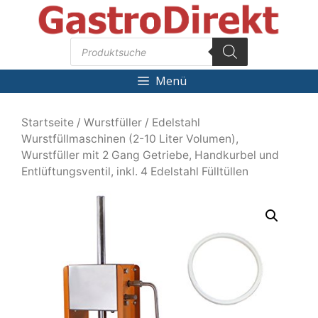
Zum
Inhalt
Products
springen
search
Menü
Startseite
/
Wurstfüller
/ Edelstahl
Wurstfüllmaschinen (2-10 Liter Volumen),
Wurstfüller mit 2 Gang Getriebe, Handkurbel und
Entlüftungsventil, inkl. 4 Edelstahl Fülltüllen