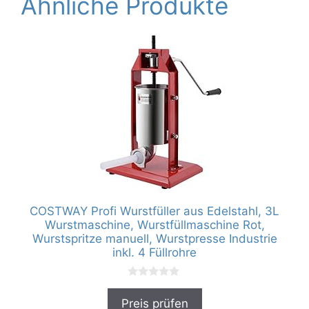
Ähnliche Produkte
COSTWAY Profi Wurstfüller aus Edelstahl, 3L
Wurstmaschine, Wurstfüllmaschine Rot,
Wurstspritze manuell, Wurstpresse Industrie
inkl. 4 Füllrohre
0
v
Preis prüfen
o