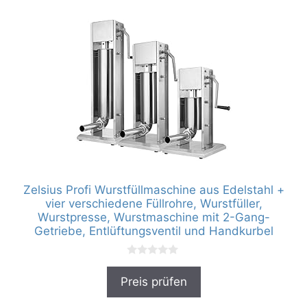
Zelsius Profi Wurstfüllmaschine aus Edelstahl +
vier verschiedene Füllrohre, Wurstfüller,
Wurstpresse, Wurstmaschine mit 2-Gang-
Getriebe, Entlüftungsventil und Handkurbel
0
v
Preis prüfen
o
n
5