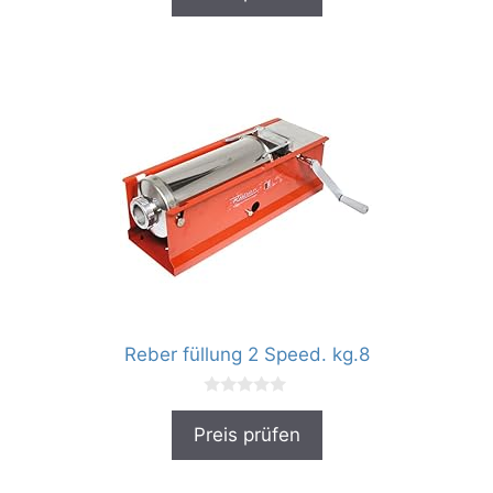
n
5
Reber füllung 2 Speed. kg.8
0
v
Preis prüfen
o
n
5