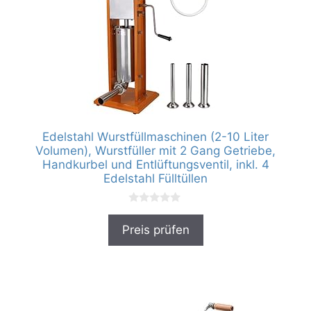
Edelstahl Wurstfüllmaschinen (2-10 Liter
Volumen), Wurstfüller mit 2 Gang Getriebe,
Handkurbel und Entlüftungsventil, inkl. 4
Edelstahl Fülltüllen
0
v
Preis prüfen
o
n
5