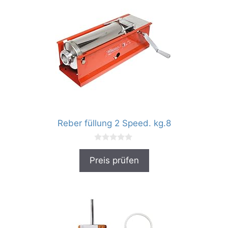
Reber füllung 2 Speed. kg.8
0
v
Preis prüfen
o
n
5