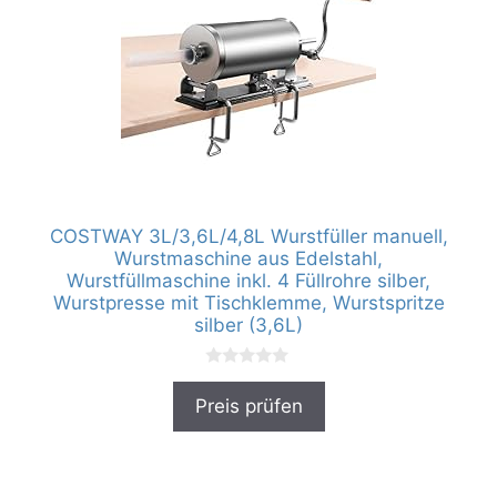
COSTWAY 3L/3,6L/4,8L Wurstfüller manuell,
Wurstmaschine aus Edelstahl,
Wurstfüllmaschine inkl. 4 Füllrohre silber,
Wurstpresse mit Tischklemme, Wurstspritze
silber (3,6L)
0
v
Preis prüfen
o
n
5