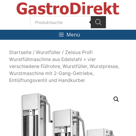
Zum
Inhalt
Products
springen
search
Menü
Startseite
/
Wurstfüller
/ Zelsius Profi
Wurstfüllmaschine aus Edelstahl + vier
verschiedene Füllrohre, Wurstfüller, Wurstpresse,
Wurstmaschine mit 2-Gang-Getriebe,
Entlüftungsventil und Handkurbel