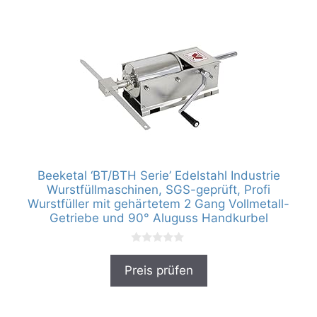
Beeketal ‘BT/BTH Serie’ Edelstahl Industrie
Wurstfüllmaschinen, SGS-geprüft, Profi
Wurstfüller mit gehärtetem 2 Gang Vollmetall-
Getriebe und 90° Aluguss Handkurbel
0
v
Preis prüfen
o
n
5