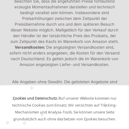
beachten Sie, dass die angeführten Preise fortlaufend
erzeugte Momentaufnahmen darstellen und technisch
bedingt veraltet sein können. Insbesondere sind
Preiserhöhungen zwischen dem Zeitpunkt der
Preisübernahme durch uns und dem späteren Besuch
dieser Website möglich. Maßgeblich für den Verkauf durch
den Händler ist der tatsächliche Preis des Produkts, der
zum Zeitpunkt des Kaufs im Warenkorb von Amazon steht.
Versandkosten:
Die angezeigten Versandkosten sind,
sofern nicht anders angegeben, die Kosten für den Versand
nach Deutschland. Es gelten jedoch die im Warenkorb von
Amazon angezeigten Liefer- und Versandkosten.
Alle Angaben ohne Gewähr. Die gelisteten Angebote sind
keine verbindlichen Werbeaussagen der Anbieter!
Produktbilder:
Die angezeigten Bilder werden von den
Cookies und Datenschutz:
Auf unserer Website kommen nur
jeweiligen Händler oder Hersteller bereitgestellt. Das
technische Cookies zum Einsatz. Wir verzichten auf Tracking-
gelieferte Produkt kann von den Bildern abweichen.
Mechanismen und Analyse-Tools. Sie können unsere Seite
grundsätzlich auch ohne das Setzen von Cookies besuchen.
Rechtliches