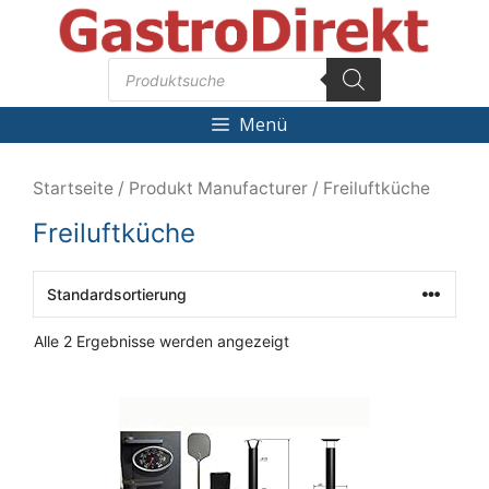
Zum
Inhalt
Products
springen
search
Menü
Startseite
/ Produkt Manufacturer / Freiluftküche
Freiluftküche
Alle 2 Ergebnisse werden angezeigt