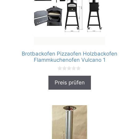
Brotbackofen Pizzaofen Holzbackofen
Flammkuchenofen Vulcano 1
0
v
Preis prüfen
o
n
5