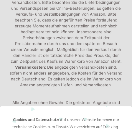
Versandkosten. Bitte beachten Sie die Lieferbedingungen
und Versandspesen bei Online-Bestellungen. Es gelten die
Verkaufs- und Bestellbedingungen von Amazon. Bitte
beachten Sie, dass die angeführten Preise fortlaufend
erzeugte Momentaufnahmen darstellen und technisch
bedingt veraltet sein können. Insbesondere sind
Preiserhöhungen zwischen dem Zeitpunkt der
Preisübernahme durch uns und dem späteren Besuch
dieser Website möglich. Maßgeblich für den Verkauf durch
den Händler ist der tatsächliche Preis des Produkts, der
zum Zeitpunkt des Kaufs im Warenkorb von Amazon steht.
Versandkosten:
Die angezeigten Versandkosten sind,
sofern nicht anders angegeben, die Kosten für den Versand
nach Deutschland. Es gelten jedoch die im Warenkorb von
Amazon angezeigten Liefer- und Versandkosten.
Alle Angaben ohne Gewähr. Die gelisteten Angebote sind
keine verbindlichen Werbeaussagen der Anbieter!
Produktbilder:
Die angezeigten Bilder werden von den
Cookies und Datenschutz:
Auf unserer Website kommen nur
jeweiligen Händler oder Hersteller bereitgestellt. Das
technische Cookies zum Einsatz. Wir verzichten auf Tracking-
gelieferte Produkt kann von den Bildern abweichen.