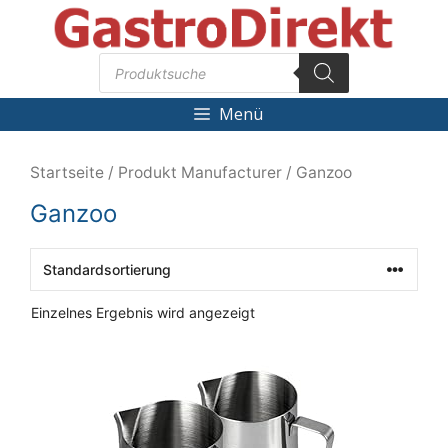
Zum
Inhalt
Products
springen
search
Menü
Startseite
/ Produkt Manufacturer / Ganzoo
Ganzoo
Einzelnes Ergebnis wird angezeigt