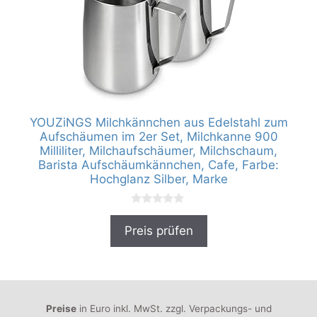
YOUZiNGS Milchkännchen aus Edelstahl zum
Aufschäumen im 2er Set, Milchkanne 900
Milliliter, Milchaufschäumer, Milchschaum,
Barista Aufschäumkännchen, Cafe, Farbe:
Hochglanz Silber, Marke
0
v
Preis prüfen
o
n
5
Preise
in Euro inkl. MwSt. zzgl. Verpackungs- und