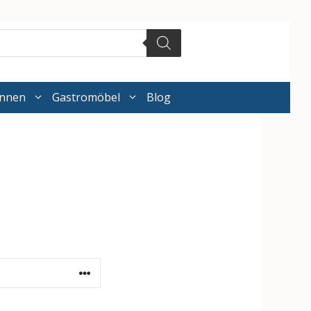
annen
Gastromöbel
Blog