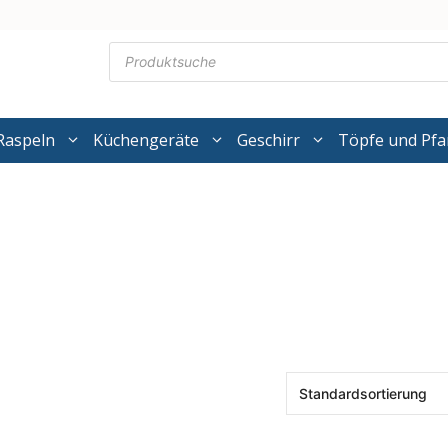
Products
search
Raspeln
Küchengeräte
Geschirr
Töpfe und Pf