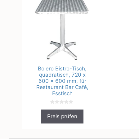
Bolero Bistro-Tisch,
quadratisch, 720 x
600 x 600 mm, für
Restaurant Bar Café,
Esstisch
0
v
Preis prüfen
o
n
5