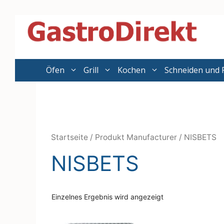
Zum
Inhalt
springen
Öfen
Grill
Kochen
Schneiden und 
Startseite
/ Produkt Manufacturer / NISBETS
NISBETS
Einzelnes Ergebnis wird angezeigt