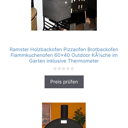
Ramster Holzbackofen Pizzaofen Brotbackofen
Flammkuchenofen 60×40 Outdoor KÃ¼che im
Garten inklusive Thermometer
0
v
Preis prüfen
o
n
5