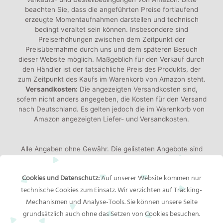
beachten Sie, dass die angeführten Preise fortlaufend
erzeugte Momentaufnahmen darstellen und technisch
bedingt veraltet sein können. Insbesondere sind
Preiserhöhungen zwischen dem Zeitpunkt der
Preisübernahme durch uns und dem späteren Besuch
dieser Website möglich. Maßgeblich für den Verkauf durch
den Händler ist der tatsächliche Preis des Produkts, der
zum Zeitpunkt des Kaufs im Warenkorb von Amazon steht.
Versandkosten:
Die angezeigten Versandkosten sind,
sofern nicht anders angegeben, die Kosten für den Versand
nach Deutschland. Es gelten jedoch die im Warenkorb von
Amazon angezeigten Liefer- und Versandkosten.
Alle Angaben ohne Gewähr. Die gelisteten Angebote sind
keine verbindlichen Werbeaussagen der Anbieter!
Produktbilder:
Die angezeigten Bilder werden von den
Cookies und Datenschutz:
Auf unserer Website kommen nur
jeweiligen Händler oder Hersteller bereitgestellt. Das
technische Cookies zum Einsatz. Wir verzichten auf Tracking-
gelieferte Produkt kann von den Bildern abweichen.
Mechanismen und Analyse-Tools. Sie können unsere Seite
grundsätzlich auch ohne das Setzen von Cookies besuchen.
Rechtliches