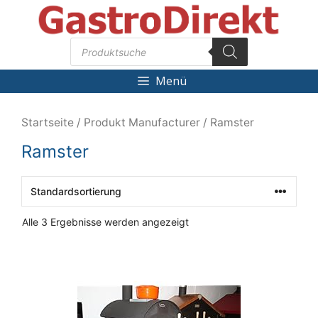
Zum
Inhalt
Products
springen
search
Menü
Startseite
/ Produkt Manufacturer / Ramster
Ramster
Alle 3 Ergebnisse werden angezeigt