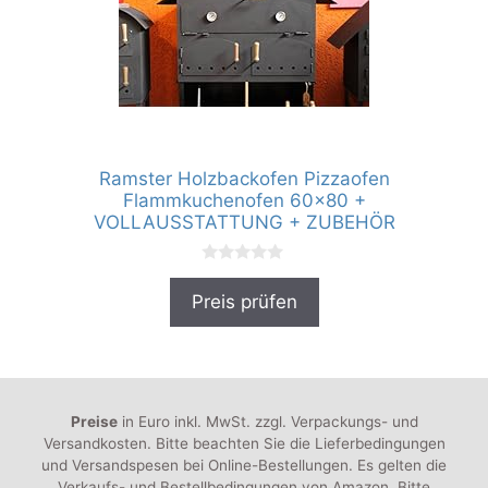
Ramster Holzbackofen Pizzaofen
Flammkuchenofen 60×80 +
VOLLAUSSTATTUNG + ZUBEHÖR
0
v
Preis prüfen
o
n
5
Preise
in Euro inkl. MwSt. zzgl. Verpackungs- und
Versandkosten. Bitte beachten Sie die Lieferbedingungen
und Versandspesen bei Online-Bestellungen. Es gelten die
Verkaufs- und Bestellbedingungen von Amazon. Bitte