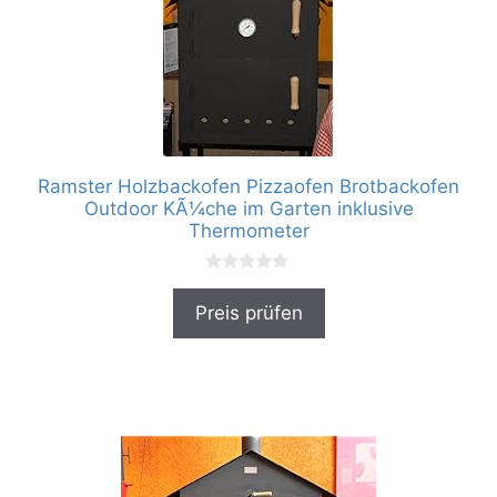
Ramster Holzbackofen Pizzaofen Brotbackofen
Outdoor KÃ¼che im Garten inklusive
Thermometer
0
v
Preis prüfen
o
n
5