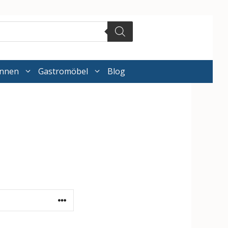
annen
Gastromöbel
Blog