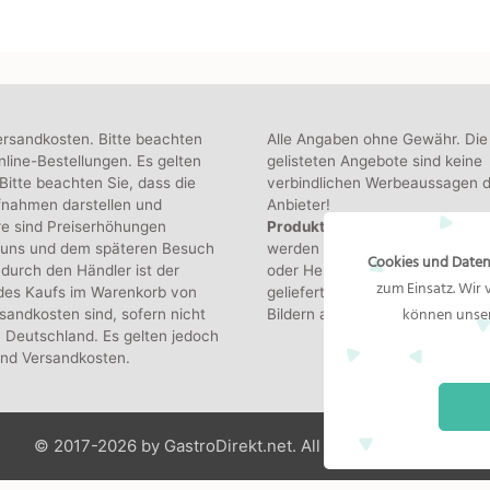
ersandkosten. Bitte beachten
Alle Angaben ohne Gewähr. Die
line-Bestellungen. Es gelten
gelisteten Angebote sind keine
itte beachten Sie, dass die
verbindlichen Werbeaussagen d
fnahmen darstellen und
Anbieter!
re sind Preiserhöhungen
Produktbilder:
Die angezeigten
 uns und dem späteren Besuch
werden von den jeweiligen Hän
Cookies und Daten
durch den Händler ist der
oder Hersteller bereitgestellt. D
zum Einsatz. Wir
 des Kaufs im Warenkorb von
gelieferte Produkt kann von de
können unser
sandkosten sind, sofern nicht
Bildern abweichen.
 Deutschland. Es gelten jedoch
und Versandkosten.
© 2017-2026 by GastroDirekt.net. All Rights Reserved.