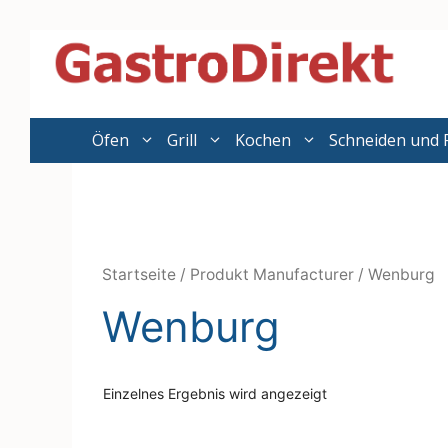
Zum
Inhalt
springen
Öfen
Grill
Kochen
Schneiden und 
Startseite
/ Produkt Manufacturer / Wenburg
Wenburg
Einzelnes Ergebnis wird angezeigt