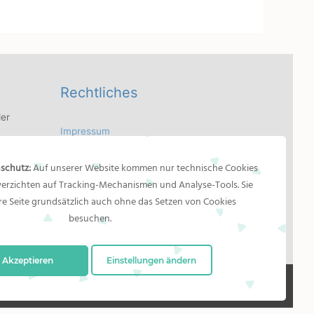
Rechtliches
er
Impressum
 Bilder
Bildernachweis
dler
schutz:
Auf unserer Website kommen nur technische Cookies
Datenschutzerklärung
as
 verzichten auf Tracking-Mechanismen und Analyse-Tools. Sie
n
e Seite grundsätzlich auch ohne das Setzen von Cookies
besuchen.
Akzeptieren
Einstellungen ändern