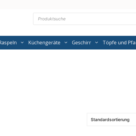
Products
search
Raspeln
Küchengeräte
Geschirr
Töpfe und Pf