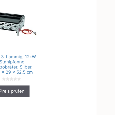
 3-flammig, 12kW,
Stahlpfanne
robräter, Silber,
 x 29 x 52.5 cm
0
v
Preis prüfen
o
n
5