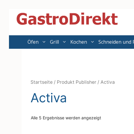
Zum
Inhalt
springen
Öfen
Grill
Kochen
Schneiden und 
Startseite
/ Produkt Publisher / Activa
Activa
Alle 5 Ergebnisse werden angezeigt