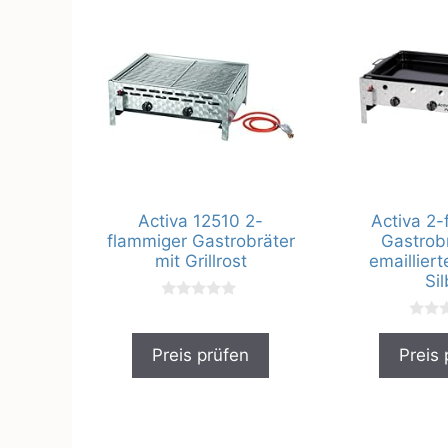
Activa 12510 2-
Activa 2-
flammiger Gastrobräter
Gastrobr
mit Grillrost
emailliert
Sil
0
v
0
o
v
n
Preis prüfen
Preis 
o
5
n
5