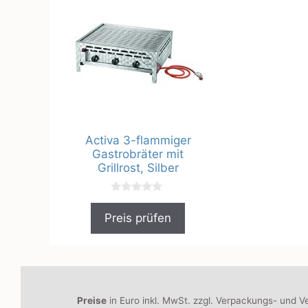
Activa 3-flammiger
Gastrobräter mit
Grillrost, Silber
0
v
Preis prüfen
o
n
5
Preise
in Euro inkl. MwSt. zzgl. Verpackungs- und V