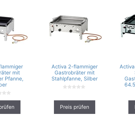
flammiger
Activa 2-flammiger
Activa
äter mit
Gastrobräter mit
er Pfanne,
Stahlpfanne, Silber
Gast
ber
64.5
0
v
o
n
prüfen
Preis prüfen
5