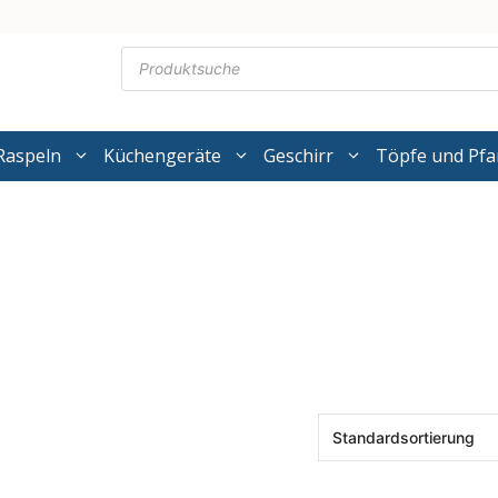
Products
search
Raspeln
Küchengeräte
Geschirr
Töpfe und Pf