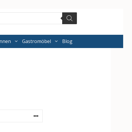
annen
Gastromöbel
Blog