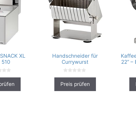
 SNACK XL
Handschneider für
Kaffe
 510
Currywurst
22” –
0
v
prüfen
Preis prüfen
o
n
5