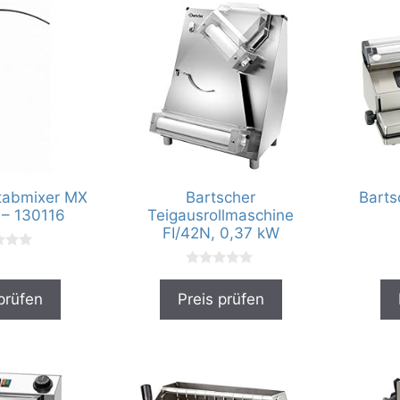
tabmixer MX
Bartscher
Barts
 – 130116
Teigausrollmaschine
FI/42N, 0,37 kW
0
v
prüfen
Preis prüfen
o
n
5