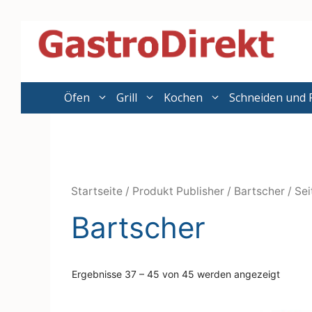
Zum
Inhalt
springen
Öfen
Grill
Kochen
Schneiden und 
Startseite
/ Produkt Publisher /
Bartscher
/ Sei
Bartscher
Ergebnisse 37 – 45 von 45 werden angezeigt