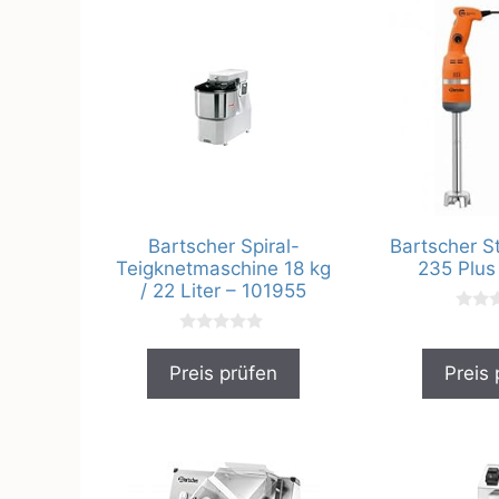
Bartscher Spiral-
Bartscher S
Teigknetmaschine 18 kg
235 Plus
/ 22 Liter – 101955
0
v
0
o
v
n
Preis prüfen
Preis 
o
5
n
5