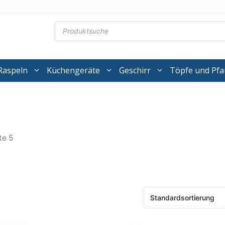
Products
search
Raspeln
Küchengeräte
Geschirr
Töpfe und Pf
te 5