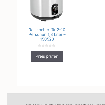
Reiskocher für 2-10
Personen 1,8 Liter –
150528
0
v
Preis prüfen
o
n
5