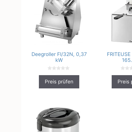
Deegroller FI/32N, 0,37
FRITEUSE
kW
165.
0
0
v
v
Preis prüfen
Preis 
o
o
n
n
5
5