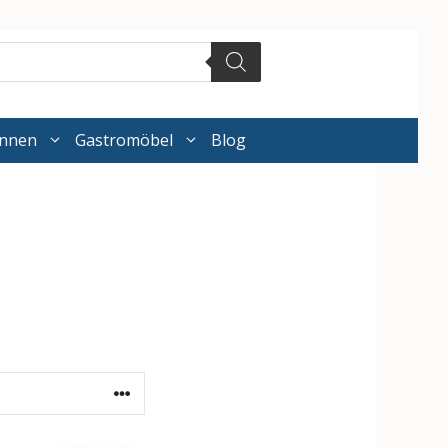
annen
Gastromöbel
Blog