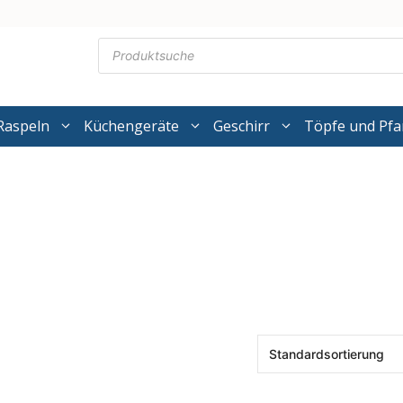
Products
search
Raspeln
Küchengeräte
Geschirr
Töpfe und Pf