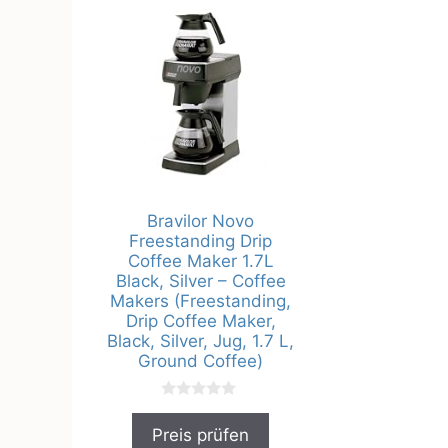
Bravilor Novo
Freestanding Drip
Coffee Maker 1.7L
Black, Silver – Coffee
Makers (Freestanding,
Drip Coffee Maker,
Black, Silver, Jug, 1.7 L,
Ground Coffee)
0
v
Preis prüfen
o