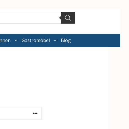
annen
Gastromöbel
Blog