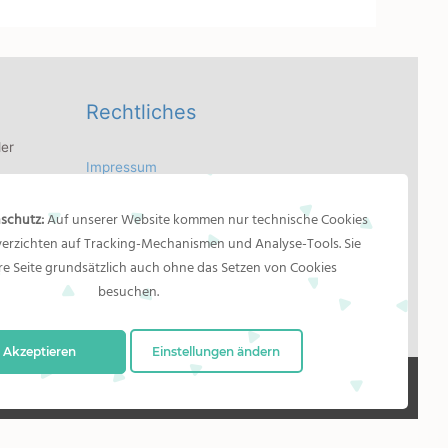
Rechtliches
er
Impressum
 Bilder
Bildernachweis
dler
schutz:
Auf unserer Website kommen nur technische Cookies
Datenschutzerklärung
as
 verzichten auf Tracking-Mechanismen und Analyse-Tools. Sie
n
e Seite grundsätzlich auch ohne das Setzen von Cookies
besuchen.
Akzeptieren
Einstellungen ändern