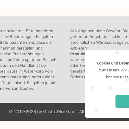
ersandkosten. Bitte beachten
Alle Angaben ohne Gewähr. Die
line-Bestellungen. Es gelten
gelisteten Angebote sind keine
itte beachten Sie, dass die
verbindlichen Werbeaussagen d
fnahmen darstellen und
Anbieter!
re sind Preiserhöhungen
Produktbilder:
Die angezeigten
 uns und dem späteren Besuch
werden von den jeweiligen Hän
Cookies und Daten
durch den Händler ist der
oder Hersteller bereitgestellt. D
zum Einsatz. Wir
 des Kaufs im Warenkorb von
gelieferte Produkt kann von de
können unser
sandkosten sind, sofern nicht
Bildern abweichen.
 Deutschland. Es gelten jedoch
und Versandkosten.
© 2017-2026 by GastroDirekt.net. All Rights Reserved.