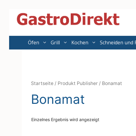
Zum
Inhalt
springen
Öfen
Grill
Kochen
Schneiden und 
Startseite
/ Produkt Publisher / Bonamat
Bonamat
Einzelnes Ergebnis wird angezeigt