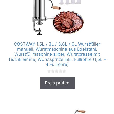
COSTWAY 1,5L / 3L / 3,6L / 6L Wurstfüller
manuell, Wurstmaschine aus Edelstahl,
Wurstfüllmaschine silber, Wurstpresse mit
Tischklemme, Wurstspritze inkl. Füllrohre (1,5L –
4 Füllrohre)
0
v
Preis prüfen
o
n
5