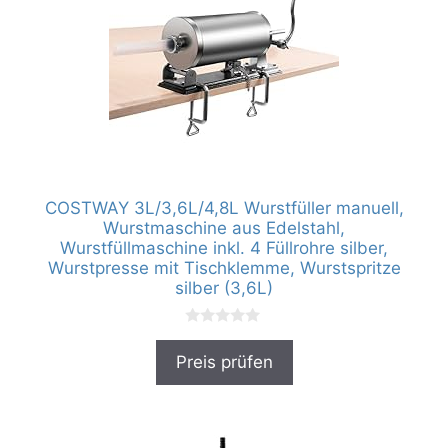
COSTWAY 3L/3,6L/4,8L Wurstfüller manuell,
Wurstmaschine aus Edelstahl,
Wurstfüllmaschine inkl. 4 Füllrohre silber,
Wurstpresse mit Tischklemme, Wurstspritze
silber (3,6L)
0
v
Preis prüfen
o
n
5