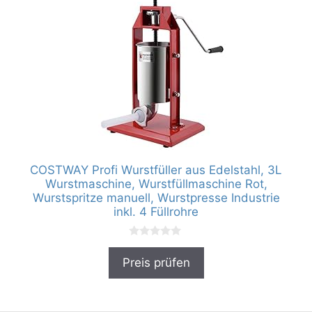
COSTWAY Profi Wurstfüller aus Edelstahl, 3L
Wurstmaschine, Wurstfüllmaschine Rot,
Wurstspritze manuell, Wurstpresse Industrie
inkl. 4 Füllrohre
0
v
Preis prüfen
o
n
5