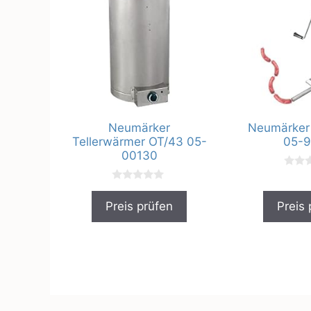
Neumärker
Neumärker 
Tellerwärmer OT/43 05-
05-9
00130
0
v
0
o
v
n
Preis prüfen
Preis 
o
5
n
5