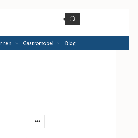
annen
Gastromöbel
Blog