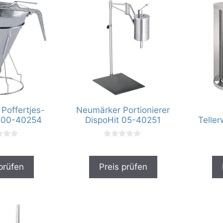
Poffertjes-
Neumärker Portionierer
 00-40254
DispoHit 05-40251
Telle
0
v
o
n
prüfen
Preis prüfen
5