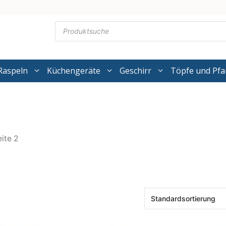
Products
search
Raspeln
Küchengeräte
Geschirr
Töpfe und Pf
ite 2