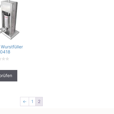
Wurstfüller
0418
prüfen
←
1
2