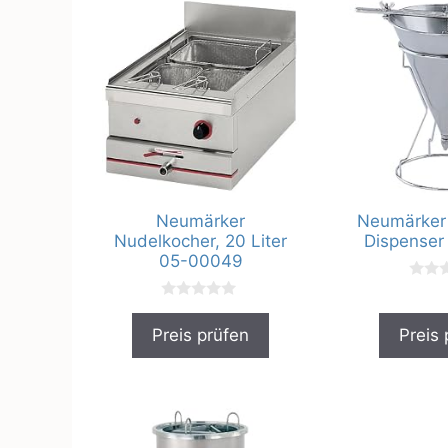
Neumärker
Neumärker 
Nudelkocher, 20 Liter
Dispenser
05-00049
0
v
0
o
v
n
Preis prüfen
Preis 
o
5
n
5