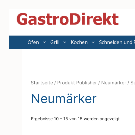
Zum
Inhalt
springen
Öfen
Grill
Kochen
Schneiden und 
Startseite
/ Produkt Publisher /
Neumärker
/ Se
Neumärker
Ergebnisse 10 – 15 von 15 werden angezeigt