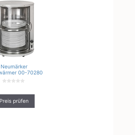
Neumärker
rwärmer 00-70280
0
v
o
n
Preis prüfen
5