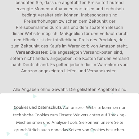
beachten Sie, dass die angeführten Preise fortlaufend
erzeugte Momentaufnahmen darstellen und technisch
bedingt veraltet sein können. Insbesondere sind
Preiserhöhungen zwischen dem Zeitpunkt der
Preisübernahme durch uns und dem späteren Besuch
dieser Website möglich. Maßgeblich für den Verkauf durch
den Händler ist der tatsächliche Preis des Produkts, der
zum Zeitpunkt des Kaufs im Warenkorb von Amazon steht.
Versandkosten:
Die angezeigten Versandkosten sind,
sofern nicht anders angegeben, die Kosten für den Versand
nach Deutschland. Es gelten jedoch die im Warenkorb von
Amazon angezeigten Liefer- und Versandkosten.
Alle Angaben ohne Gewähr. Die gelisteten Angebote sind
keine verbindlichen Werbeaussagen der Anbieter!
Produktbilder:
Die angezeigten Bilder werden von den
Cookies und Datenschutz:
Auf unserer Website kommen nur
jeweiligen Händler oder Hersteller bereitgestellt. Das
technische Cookies zum Einsatz. Wir verzichten auf Tracking-
gelieferte Produkt kann von den Bildern abweichen.
Mechanismen und Analyse-Tools. Sie können unsere Seite
grundsätzlich auch ohne das Setzen von Cookies besuchen.
Rechtliches