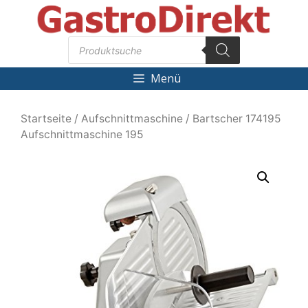
Zum
Inhalt
Products
springen
search
Menü
Startseite
/
Aufschnittmaschine
/ Bartscher 174195
Aufschnittmaschine 195