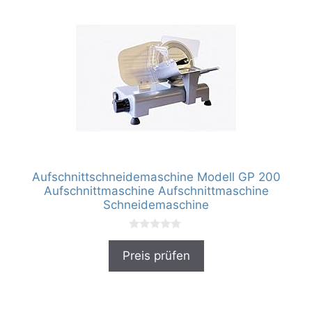
Aufschnittschneidemaschine Modell GP 200
Aufschnittmaschine Aufschnittmaschine
Schneidemaschine
0
v
Preis prüfen
o
n
5