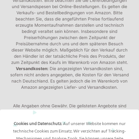
Versandkosten. Bitte beachten Sie die Lieferbedingungen
und Versandspesen bei Online-Bestellungen. Es gelten die
Verkaufs- und Bestellbedingungen von Amazon. Bitte
beachten Sie, dass die angeführten Preise fortlaufend
erzeugte Momentaufnahmen darstellen und technisch
bedingt veraltet sein können. Insbesondere sind
Preiserhöhungen zwischen dem Zeitpunkt der
Preisübernahme durch uns und dem späteren Besuch
dieser Website möglich. Maßgeblich für den Verkauf durch
den Händler ist der tatsächliche Preis des Produkts, der
zum Zeitpunkt des Kaufs im Warenkorb von Amazon steht.
Versandkosten:
Die angezeigten Versandkosten sind,
sofern nicht anders angegeben, die Kosten für den Versand
nach Deutschland. Es gelten jedoch die im Warenkorb von
Amazon angezeigten Liefer- und Versandkosten.
Alle Angaben ohne Gewähr. Die gelisteten Angebote sind
keine verbindlichen Werbeaussagen der Anbieter!
Produktbilder:
Die angezeigten Bilder werden von den
Cookies und Datenschutz:
Auf unserer Website kommen nur
jeweiligen Händler oder Hersteller bereitgestellt. Das
technische Cookies zum Einsatz. Wir verzichten auf Tracking-
gelieferte Produkt kann von den Bildern abweichen.
Mechanismen und Analyse-Tools. Sie können unsere Seite