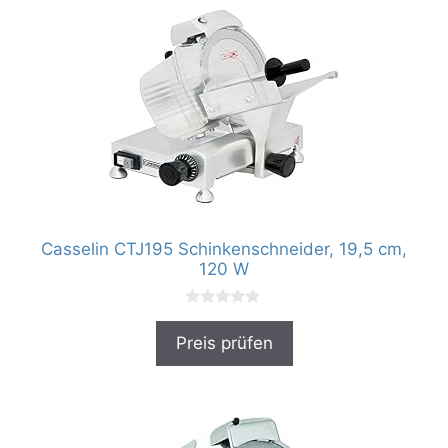
Casselin CTJ195 Schinkenschneider, 19,5 cm,
120 W
0
v
Preis prüfen
o
n
5