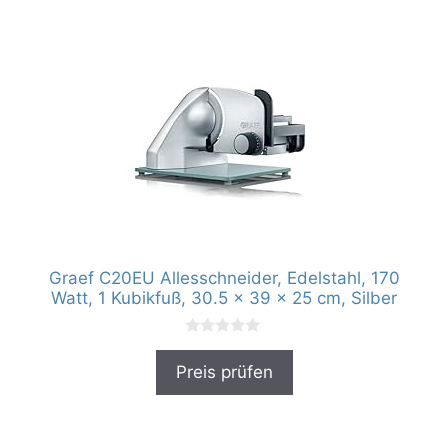
Graef C20EU Allesschneider, Edelstahl, 170
Watt, ‎1 Kubikfuß, ‎30.5 x 39 x 25 cm, Silber
0
v
Preis prüfen
o
n
5