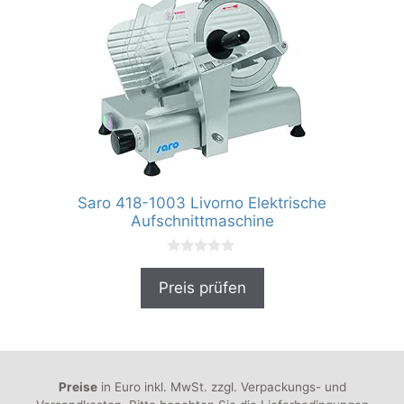
Saro 418-1003 Livorno Elektrische
Aufschnittmaschine
0
v
Preis prüfen
o
n
5
Preise
in Euro inkl. MwSt. zzgl. Verpackungs- und