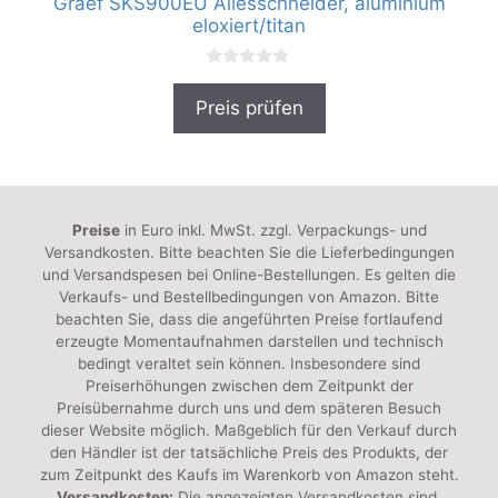
Graef SKS900EU Allesschneider, aluminium
eloxiert/titan
0
v
Preis prüfen
o
n
5
Preise
in Euro inkl. MwSt. zzgl. Verpackungs- und
Versandkosten. Bitte beachten Sie die Lieferbedingungen
und Versandspesen bei Online-Bestellungen. Es gelten die
Verkaufs- und Bestellbedingungen von Amazon. Bitte
beachten Sie, dass die angeführten Preise fortlaufend
erzeugte Momentaufnahmen darstellen und technisch
bedingt veraltet sein können. Insbesondere sind
Preiserhöhungen zwischen dem Zeitpunkt der
Preisübernahme durch uns und dem späteren Besuch
dieser Website möglich. Maßgeblich für den Verkauf durch
den Händler ist der tatsächliche Preis des Produkts, der
zum Zeitpunkt des Kaufs im Warenkorb von Amazon steht.
Versandkosten:
Die angezeigten Versandkosten sind,