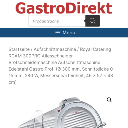
Zum
Inhalt
Products
springen
search
Menü
Startseite
/
Aufschnittmaschine
/ Royal Catering
RCAM 300PRO Allesschneider
Brotschneidemaschine Aufschnittmaschine
Edelstahl Gastro Profi (Ø 300 mm, Schnittdicke 0–
15 mm, 280 W, Messerschärfeinheit, 46 x 57 x 48
cm)