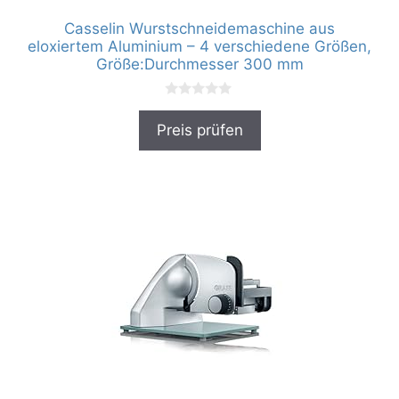
Casselin Wurstschneidemaschine aus
eloxiertem Aluminium – 4 verschiedene Größen,
Größe:Durchmesser 300 mm
0
v
Preis prüfen
o
n
5