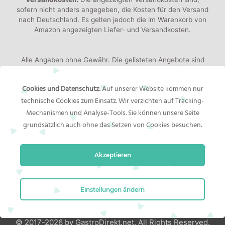
sofern nicht anders angegeben, die Kosten für den Versand
nach Deutschland. Es gelten jedoch die im Warenkorb von
Amazon angezeigten Liefer- und Versandkosten.
Alle Angaben ohne Gewähr. Die gelisteten Angebote sind
keine verbindlichen Werbeaussagen der Anbieter!
Produktbilder:
Die angezeigten Bilder werden von den
Cookies und Datenschutz:
Auf unserer Website kommen nur
jeweiligen Händler oder Hersteller bereitgestellt. Das
technische Cookies zum Einsatz. Wir verzichten auf Tracking-
gelieferte Produkt kann von den Bildern abweichen.
Mechanismen und Analyse-Tools. Sie können unsere Seite
grundsätzlich auch ohne das Setzen von Cookies besuchen.
Rechtliches
Akzeptieren
Impressum
Bildernachweis
Datenschutzerklärung
Einstellungen ändern
© 2017-2026 by GastroDirekt.net. All Rights Reserved.