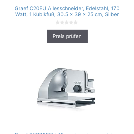
Graef C20EU Allesschneider, Edelstahl, 170
Watt, ‎1 Kubikfuß, ‎30.5 x 39 x 25 cm, Silber
0
v
Preis prüfen
o
n
5