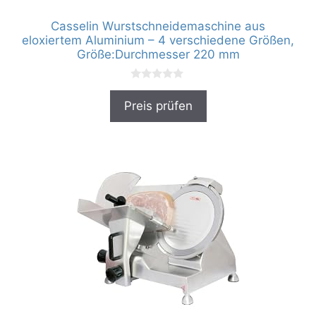
Casselin Wurstschneidemaschine aus
eloxiertem Aluminium – 4 verschiedene Größen,
Größe:Durchmesser 220 mm
0
v
Preis prüfen
o
n
5