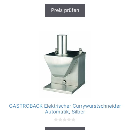
0
v
Preis prüfen
o
n
5
GASTROBACK Elektrischer Currywurstschneider
Automatik, Silber
0
v