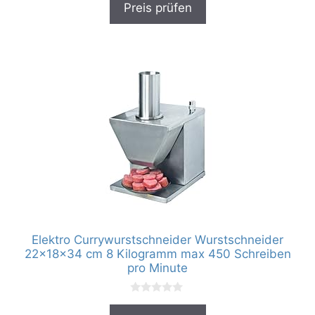
Preis prüfen
o
n
5
Elektro Currywurstschneider Wurstschneider
22x18x34 cm 8 Kilogramm max 450 Schreiben
pro Minute
0
v