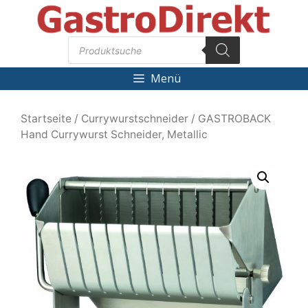
Zum
Inhalt
Products
springen
search
Menü
Startseite
/
Currywurstschneider
/ GASTROBACK
Hand Currywurst Schneider, Metallic