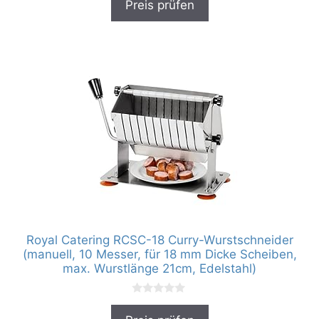
Preis prüfen
o
n
5
Royal Catering RCSC-18 Curry-Wurstschneider
(manuell, 10 Messer, für 18 mm Dicke Scheiben,
max. Wurstlänge 21cm, Edelstahl)
0
v