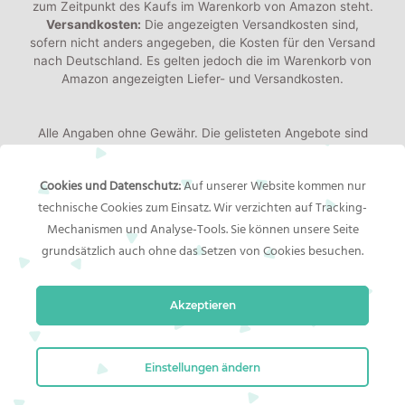
zum Zeitpunkt des Kaufs im Warenkorb von Amazon steht.
Versandkosten:
Die angezeigten Versandkosten sind,
sofern nicht anders angegeben, die Kosten für den Versand
nach Deutschland. Es gelten jedoch die im Warenkorb von
Amazon angezeigten Liefer- und Versandkosten.
Alle Angaben ohne Gewähr. Die gelisteten Angebote sind
keine verbindlichen Werbeaussagen der Anbieter!
Produktbilder:
Die angezeigten Bilder werden von den
Cookies und Datenschutz:
Auf unserer Website kommen nur
jeweiligen Händler oder Hersteller bereitgestellt. Das
technische Cookies zum Einsatz. Wir verzichten auf Tracking-
gelieferte Produkt kann von den Bildern abweichen.
Mechanismen und Analyse-Tools. Sie können unsere Seite
grundsätzlich auch ohne das Setzen von Cookies besuchen.
Rechtliches
Akzeptieren
Impressum
Bildernachweis
Datenschutzerklärung
Einstellungen ändern