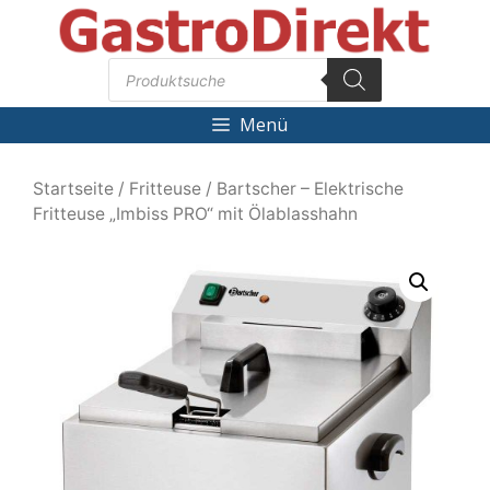
Zum
Inhalt
Products
springen
search
Menü
Startseite
/
Fritteuse
/ Bartscher – Elektrische
Fritteuse „Imbiss PRO“ mit Ölablasshahn