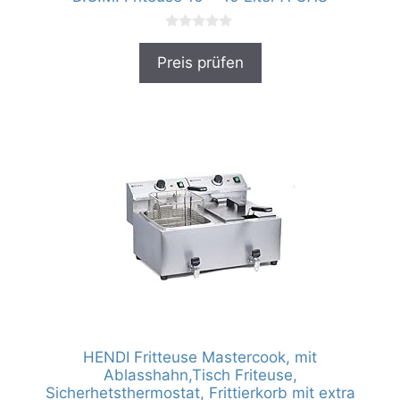
0
v
Preis prüfen
o
n
5
HENDI Fritteuse Mastercook, mit
Ablasshahn,Tisch Friteuse,
Sicherhetsthermostat, Frittierkorb mit extra