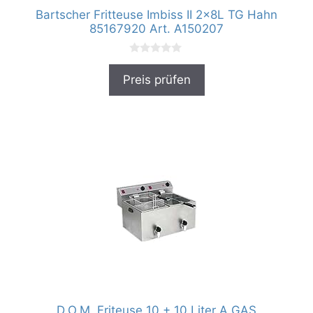
Bartscher Fritteuse Imbiss II 2x8L TG Hahn
85167920 Art. A150207
0
v
Preis prüfen
o
n
5
D.O.M. Friteuse 10 + 10 Liter A GAS