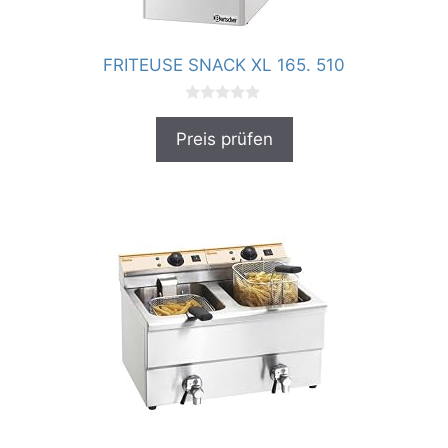
FRITEUSE SNACK XL 165. 510
0
v
Preis prüfen
o
n
5