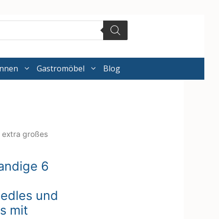
annen
Gastromöbel
Blog
 extra großes
andige 6
 edles und
s mit