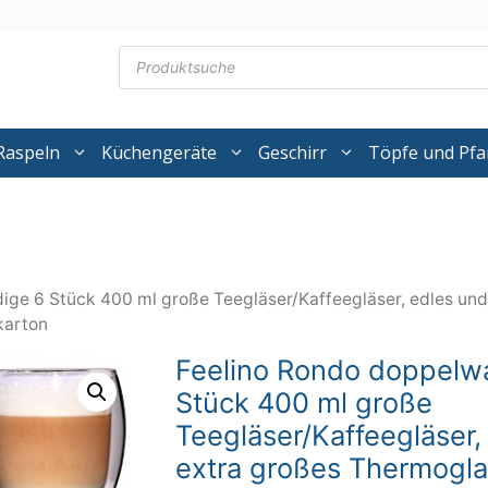
Products
search
Raspeln
Küchengeräte
Geschirr
Töpfe und Pf
ige 6 Stück 400 ml große Teegläser/Kaffeegläser, edles und
karton
Feelino Rondo doppelw
Stück 400 ml große
Teegläser/Kaffeegläser,
extra großes Thermogla