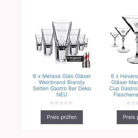
6 x Metaxa Glas Gläser
6 x Havana
Weinbrand Brandy
Gläser Mart
Selten Gastro Bar Deko
Cup Gastro
NEU
Flaschena
0
0
v
v
Preis prüfen
Preis 
o
o
n
n
5
5