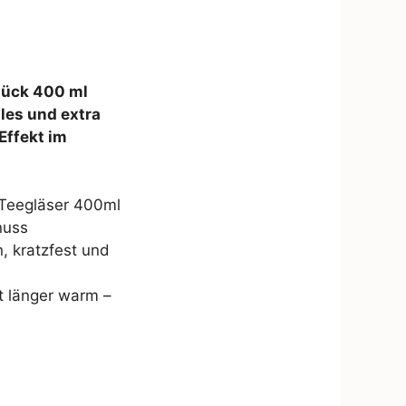
tück 400 ml
dles und extra
ffekt im
Teegläser 400ml
nuss
, kratzfest und
t länger warm –