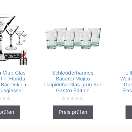
 Club Glas
Schleuderhannes
Li
ini Florida
Bacardi Mojito
Wein
 Bar Deko +
Caipirinha Glas grün 6er
Gas
usgiesser
Gastro Edition
Fla
0
v
prüfen
Preis prüfen
o
n
5