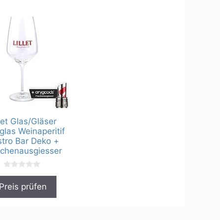
llet Glas/Gläser
glas Weinaperitif
tro Bar Deko +
schenausgiesser
0
v
Preis prüfen
o
n
5