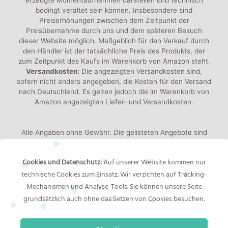
erzeugte Momentaufnahmen darstellen und technisch
bedingt veraltet sein können. Insbesondere sind
Preiserhöhungen zwischen dem Zeitpunkt der
Preisübernahme durch uns und dem späteren Besuch
dieser Website möglich. Maßgeblich für den Verkauf durch
den Händler ist der tatsächliche Preis des Produkts, der
zum Zeitpunkt des Kaufs im Warenkorb von Amazon steht.
Versandkosten:
Die angezeigten Versandkosten sind,
sofern nicht anders angegeben, die Kosten für den Versand
nach Deutschland. Es gelten jedoch die im Warenkorb von
Amazon angezeigten Liefer- und Versandkosten.
Alle Angaben ohne Gewähr. Die gelisteten Angebote sind
keine verbindlichen Werbeaussagen der Anbieter!
Produktbilder:
Die angezeigten Bilder werden von den
Cookies und Datenschutz:
Auf unserer Website kommen nur
jeweiligen Händler oder Hersteller bereitgestellt. Das
technische Cookies zum Einsatz. Wir verzichten auf Tracking-
gelieferte Produkt kann von den Bildern abweichen.
Mechanismen und Analyse-Tools. Sie können unsere Seite
grundsätzlich auch ohne das Setzen von Cookies besuchen.
Rechtliches