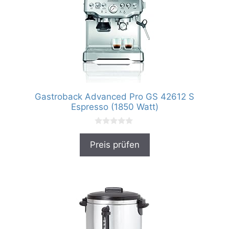
Gastroback Advanced Pro GS 42612 S
Espresso (1850 Watt)
0
v
Preis prüfen
o
n
5