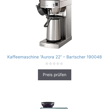
Kaffeemaschine “Aurora 22” – Bartscher 190048
0
v
Preis prüfen
o
n
5