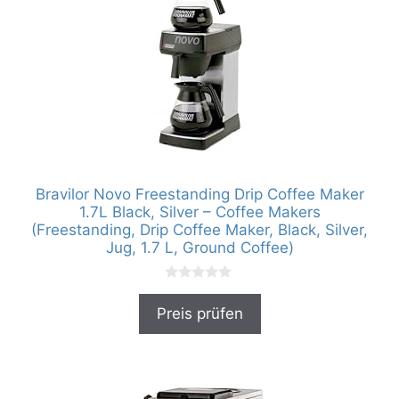
Bravilor Novo Freestanding Drip Coffee Maker
1.7L Black, Silver – Coffee Makers
(Freestanding, Drip Coffee Maker, Black, Silver,
Jug, 1.7 L, Ground Coffee)
0
v
Preis prüfen
o
n
5