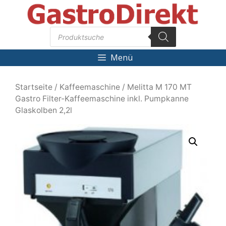
Zum
Inhalt
Products
springen
search
Menü
Startseite
/
Kaffeemaschine
/ Melitta M 170 MT
Gastro Filter-Kaffeemaschine inkl. Pumpkanne
Glaskolben 2,2l