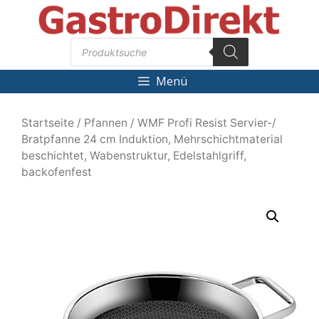
Zum
Inhalt
Products
springen
search
Menü
Startseite
/
Pfannen
/ WMF Profi Resist Servier-/
Bratpfanne 24 cm Induktion, Mehrschichtmaterial
beschichtet, Wabenstruktur, Edelstahlgriff,
backofenfest