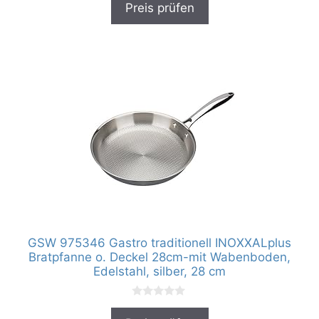
Preis prüfen
o
n
5
GSW 975346 Gastro traditionell INOXXALplus
Bratpfanne o. Deckel 28cm-mit Wabenboden,
Edelstahl, silber, 28 cm
0
v