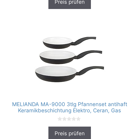
Preis prüfen
o
n
5
MELIANDA MA-9000 3tlg Pfannenset antihaft
Keramikbeschichtung Elektro, Ceran, Gas
0
v
Preis prüfen
o
n