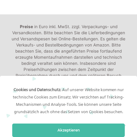
5
Preise
in Euro inkl. MwSt. zzgl. Verpackungs- und
Versandkosten. Bitte beachten Sie die Lieferbedingungen
und Versandspesen bei Online-Bestellungen. Es gelten die
Verkaufs- und Bestellbedingungen von Amazon. Bitte
beachten Sie, dass die angeführten Preise fortlaufend
erzeugte Momentaufnahmen darstellen und technisch
bedingt veraltet sein können. Insbesondere sind
Preiserhöhungen zwischen dem Zeitpunkt der
Preisübernahme durch uns und dem späteren Besuch
dieser Website möglich. Maßgeblich für den Verkauf durch
den Händler ist der tatsächliche Preis des Produkts, der
Cookies und Datenschutz:
Auf unserer Website kommen nur
zum Zeitpunkt des Kaufs im Warenkorb von Amazon steht.
technische Cookies zum Einsatz. Wir verzichten auf Tracking-
Versandkosten:
Die angezeigten Versandkosten sind,
Mechanismen und Analyse-Tools. Sie können unsere Seite
sofern nicht anders angegeben, die Kosten für den Versand
grundsätzlich auch ohne das Setzen von Cookies besuchen.
nach Deutschland. Es gelten jedoch die im Warenkorb von
Amazon angezeigten Liefer- und Versandkosten.
Akzeptieren
Alle Angaben ohne Gewähr. Die gelisteten Angebote sind