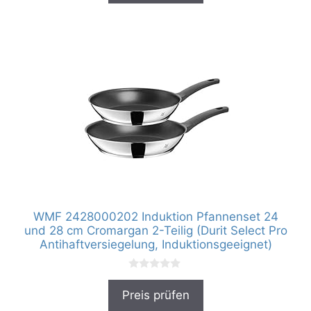
5
WMF 2428000202 Induktion Pfannenset 24
und 28 cm Cromargan 2-Teilig (Durit Select Pro
Antihaftversiegelung, Induktionsgeeignet)
0
v
Preis prüfen
o
n