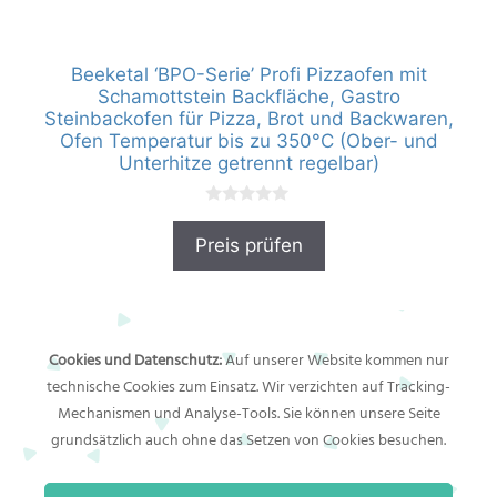
Beeketal ‘BPO-Serie’ Profi Pizzaofen mit
Schamottstein Backfläche, Gastro
Steinbackofen für Pizza, Brot und Backwaren,
Ofen Temperatur bis zu 350°C (Ober- und
Unterhitze getrennt regelbar)
0
v
Preis prüfen
o
n
5
Cookies und Datenschutz:
Auf unserer Website kommen nur
Preise
in Euro inkl. MwSt. zzgl. Verpackungs- und
technische Cookies zum Einsatz. Wir verzichten auf Tracking-
Versandkosten. Bitte beachten Sie die Lieferbedingungen
Mechanismen und Analyse-Tools. Sie können unsere Seite
und Versandspesen bei Online-Bestellungen. Es gelten die
Verkaufs- und Bestellbedingungen von Amazon. Bitte
grundsätzlich auch ohne das Setzen von Cookies besuchen.
beachten Sie, dass die angeführten Preise fortlaufend
erzeugte Momentaufnahmen darstellen und technisch