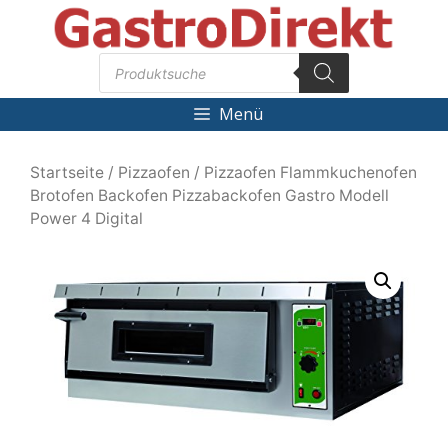
Zum
Inhalt
Products
springen
search
Menü
Startseite
/
Pizzaofen
/ Pizzaofen Flammkuchenofen
Brotofen Backofen Pizzabackofen Gastro Modell
Power 4 Digital