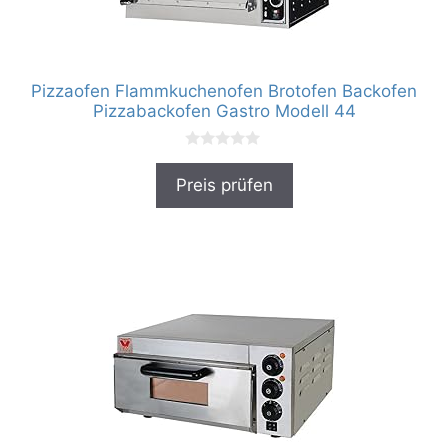
Pizzaofen Flammkuchenofen Brotofen Backofen
Pizzabackofen Gastro Modell 44
0
v
Preis prüfen
o
n
5