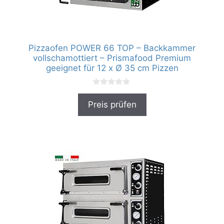
Pizzaofen POWER 66 TOP – Backkammer
vollschamottiert – Prismafood Premium
geeignet für 12 x Ø 35 cm Pizzen
0
v
Preis prüfen
o
n
5