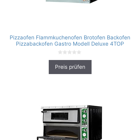
Pizzaofen Flammkuchenofen Brotofen Backofen
Pizzabackofen Gastro Modell Deluxe 4TOP
0
v
Preis prüfen
o
n
5