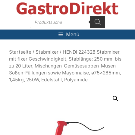
Zum
Inhalt
Products
springen
search
Menü
Startseite
/
Stabmixer
/ HENDI 224328 Stabmixer,
mit fixer Geschwindigkeit, Stablänge: 250 mm, bis
zu 20 Liter, Mischungen-Gemüsesuppen-Musen-
Soßen-Füllungen sowie Mayonnaise, ø75x285mm,
1,45kg, 250W, Edelstahl, Polyamide