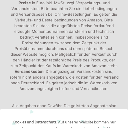
Preise
in Euro inkl. MwSt. zzgl. Verpackungs- und
Versandkosten. Bitte beachten Sie die Lieferbedingungen
und Versandspesen bei Online-Bestellungen. Es gelten die
Verkaufs- und Bestellbedingungen von Amazon. Bitte
beachten Sie, dass die angeführten Preise fortlaufend
erzeugte Momentaufnahmen darstellen und technisch
bedingt veraltet sein können. Insbesondere sind
Preiserhöhungen zwischen dem Zeitpunkt der
Preisübernahme durch uns und dem späteren Besuch
dieser Website möglich. Maßgeblich für den Verkauf durch
den Händler ist der tatsächliche Preis des Produkts, der
zum Zeitpunkt des Kaufs im Warenkorb von Amazon steht.
Versandkosten:
Die angezeigten Versandkosten sind,
sofern nicht anders angegeben, die Kosten für den Versand
nach Deutschland. Es gelten jedoch die im Warenkorb von
Amazon angezeigten Liefer- und Versandkosten.
Alle Angaben ohne Gewähr. Die gelisteten Angebote sind
keine verbindlichen Werbeaussagen der Anbieter!
Produktbilder:
Die angezeigten Bilder werden von den
Cookies und Datenschutz:
Auf unserer Website kommen nur
jeweiligen Händler oder Hersteller bereitgestellt. Das