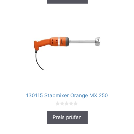
n
5
130115 Stabmixer Orange MX 250
0
v
Preis prüfen
o
n
5