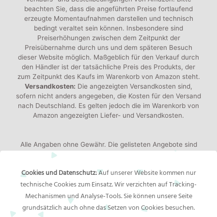
beachten Sie, dass die angeführten Preise fortlaufend
erzeugte Momentaufnahmen darstellen und technisch
bedingt veraltet sein können. Insbesondere sind
Preiserhöhungen zwischen dem Zeitpunkt der
Preisübernahme durch uns und dem späteren Besuch
dieser Website möglich. Maßgeblich für den Verkauf durch
den Händler ist der tatsächliche Preis des Produkts, der
zum Zeitpunkt des Kaufs im Warenkorb von Amazon steht.
Versandkosten:
Die angezeigten Versandkosten sind,
sofern nicht anders angegeben, die Kosten für den Versand
nach Deutschland. Es gelten jedoch die im Warenkorb von
Amazon angezeigten Liefer- und Versandkosten.
Alle Angaben ohne Gewähr. Die gelisteten Angebote sind
keine verbindlichen Werbeaussagen der Anbieter!
Produktbilder:
Die angezeigten Bilder werden von den
Cookies und Datenschutz:
Auf unserer Website kommen nur
jeweiligen Händler oder Hersteller bereitgestellt. Das
technische Cookies zum Einsatz. Wir verzichten auf Tracking-
gelieferte Produkt kann von den Bildern abweichen.
Mechanismen und Analyse-Tools. Sie können unsere Seite
grundsätzlich auch ohne das Setzen von Cookies besuchen.
Rechtliches