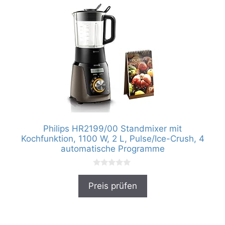
Philips HR2199/00 Standmixer mit
Kochfunktion, 1100 W, 2 L, Pulse/Ice-Crush, 4
automatische Programme
0
v
Preis prüfen
o
n
5