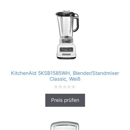
KitchenAid 5KSB1585WH, Blender/Standmixer
Classic, Weiß
0
v
Preis prüfen
o
n
5