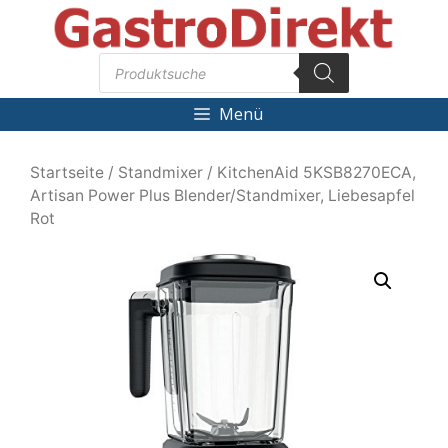
Zum
Inhalt
Products
springen
search
Menü
Startseite
/
Standmixer
/ KitchenAid 5KSB8270ECA,
Artisan Power Plus Blender/Standmixer, Liebesapfel
Rot