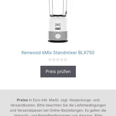
Kenwood kMix Standmixer BLX750
0
v
Preis prüfen
o
n
5
Preise
in Euro inkl. MwSt. zzgl. Verpackungs- und
Versandkosten. Bitte beachten Sie die Lieferbedingungen
und Versandspesen bei Online-Bestellungen. Es gelten die
Verkaufs- und Bestellbedingungen von Amazon. Bitte