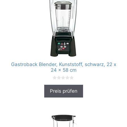
Gastroback Blender, Kunststoff, schwarz, 22 x
24 x 58 cm
0
v
Preis prüfen
o
n
5