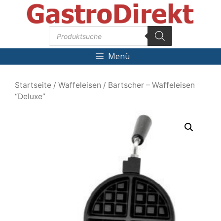
Zum
Inhalt
Products
springen
search
Menü
Startseite
/
Waffeleisen
/ Bartscher – Waffeleisen
“Deluxe”