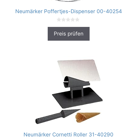
Neumärker Poffertjes-Dispenser 00-40254
0
v
Preis prüfen
o
n
5
Neumärker Cornetti Roller 31-40290