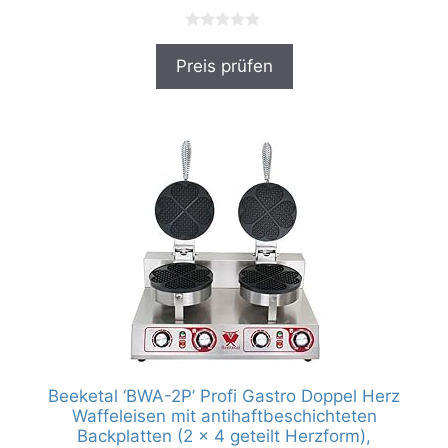
0
v
Preis prüfen
o
n
5
Beeketal ‘BWA-2P’ Profi Gastro Doppel Herz
Waffeleisen mit antihaftbeschichteten
Backplatten (2 x 4 geteilt Herzform),