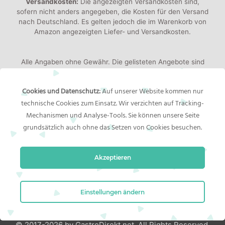
Versandkosten:
Die angezeigten Versandkosten sind,
sofern nicht anders angegeben, die Kosten für den Versand
nach Deutschland. Es gelten jedoch die im Warenkorb von
Amazon angezeigten Liefer- und Versandkosten.
Alle Angaben ohne Gewähr. Die gelisteten Angebote sind
keine verbindlichen Werbeaussagen der Anbieter!
Produktbilder:
Die angezeigten Bilder werden von den
Cookies und Datenschutz:
Auf unserer Website kommen nur
jeweiligen Händler oder Hersteller bereitgestellt. Das
technische Cookies zum Einsatz. Wir verzichten auf Tracking-
gelieferte Produkt kann von den Bildern abweichen.
Mechanismen und Analyse-Tools. Sie können unsere Seite
grundsätzlich auch ohne das Setzen von Cookies besuchen.
Rechtliches
Akzeptieren
Impressum
Bildernachweis
Datenschutzerklärung
Einstellungen ändern
© 2017-2026 by GastroDirekt.net. All Rights Reserved.