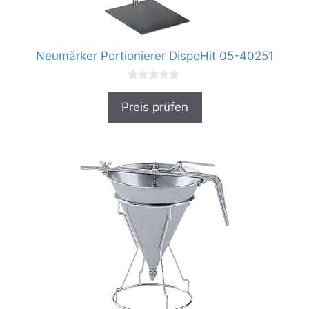
Neumärker Portionierer DispoHit 05-40251
0
v
Preis prüfen
o
n
5