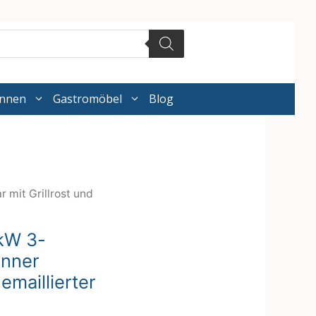
annen
Gastromöbel
Blog
 mit Grillrost und
1kW 3-
enner
 emaillierter