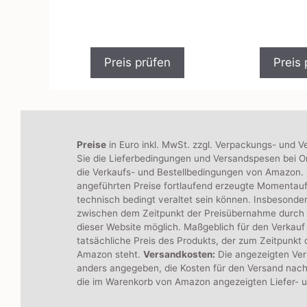
0
o
v
n
o
5
n
5
Preis prüfen
Preis 
Preise
in Euro inkl. MwSt. zzgl. Verpackungs- und V
Sie die Lieferbedingungen und Versandspesen bei On
die Verkaufs- und Bestellbedingungen von Amazon. B
angeführten Preise fortlaufend erzeugte Momentau
technisch bedingt veraltet sein können. Insbesonde
zwischen dem Zeitpunkt der Preisübernahme durch
dieser Website möglich. Maßgeblich für den Verkauf 
tatsächliche Preis des Produkts, der zum Zeitpunkt
Amazon steht.
Versandkosten:
Die angezeigten Ver
anders angegeben, die Kosten für den Versand nach
die im Warenkorb von Amazon angezeigten Liefer- 