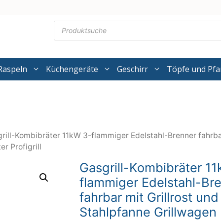
Products
search
Raspeln
Küchengeräte
Geschirr
Töpfe und Pf
rill-Kombibräter 11kW 3-flammiger Edelstahl-Brenner fahrbar
r Profigrill
Gasgrill-Kombibräter 1
flammiger Edelstahl-Br
fahrbar mit Grillrost und
Stahlpfanne Grillwagen