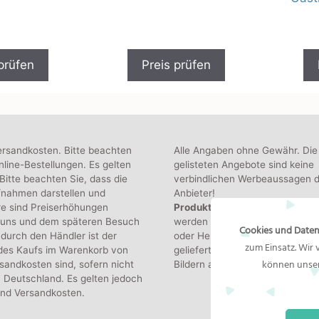
0
v
o
n
5
prüfen
Preis prüfen
ersandkosten. Bitte beachten
Alle Angaben ohne Gewähr. Die
line-Bestellungen. Es gelten
gelisteten Angebote sind keine
itte beachten Sie, dass die
verbindlichen Werbeaussagen d
fnahmen darstellen und
Anbieter!
re sind Preiserhöhungen
Produktbilder:
Die angezeigten
 uns und dem späteren Besuch
werden von den jeweiligen Hän
Cookies und Daten
durch den Händler ist der
oder Hersteller bereitgestellt. D
zum Einsatz. Wir
 des Kaufs im Warenkorb von
gelieferte Produkt kann von de
können unser
sandkosten sind, sofern nicht
Bildern abweichen.
 Deutschland. Es gelten jedoch
und Versandkosten.