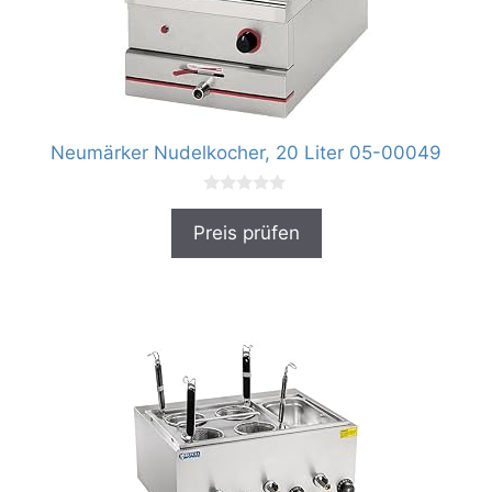
Neumärker Nudelkocher, 20 Liter 05-00049
0
v
Preis prüfen
o
n
5