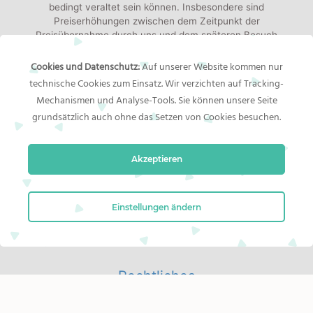
bedingt veraltet sein können. Insbesondere sind
Preiserhöhungen zwischen dem Zeitpunkt der
Preisübernahme durch uns und dem späteren Besuch
dieser Website möglich. Maßgeblich für den Verkauf durch
den Händler ist der tatsächliche Preis des Produkts, der
Cookies und Datenschutz:
Auf unserer Website kommen nur
zum Zeitpunkt des Kaufs im Warenkorb von Amazon steht.
technische Cookies zum Einsatz. Wir verzichten auf Tracking-
Versandkosten:
Die angezeigten Versandkosten sind,
Mechanismen und Analyse-Tools. Sie können unsere Seite
sofern nicht anders angegeben, die Kosten für den Versand
grundsätzlich auch ohne das Setzen von Cookies besuchen.
nach Deutschland. Es gelten jedoch die im Warenkorb von
Amazon angezeigten Liefer- und Versandkosten.
Akzeptieren
Alle Angaben ohne Gewähr. Die gelisteten Angebote sind
keine verbindlichen Werbeaussagen der Anbieter!
Produktbilder:
Die angezeigten Bilder werden von den
Einstellungen ändern
jeweiligen Händler oder Hersteller bereitgestellt. Das
gelieferte Produkt kann von den Bildern abweichen.
Rechtliches