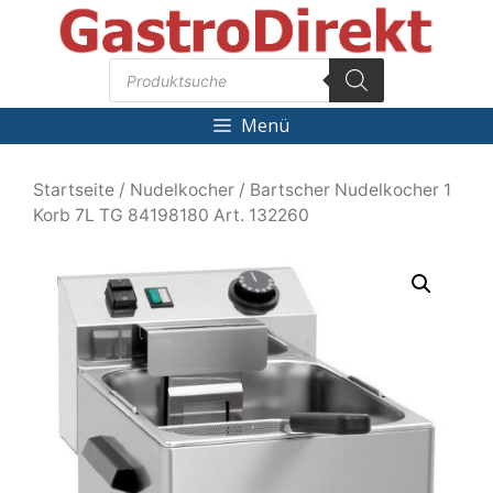
Zum
Inhalt
Products
springen
search
Menü
Startseite
/
Nudelkocher
/ Bartscher Nudelkocher 1
Korb 7L TG 84198180 Art. 132260