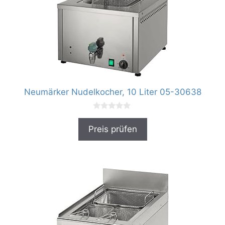
Neumärker Nudelkocher, 10 Liter 05-30638
0
v
Preis prüfen
o
n
5