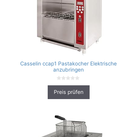
Casselin ccap1 Pastakocher Elektrische
anzubringen
0
v
Preis prüfen
o
n
5