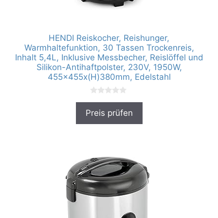
HENDI Reiskocher, Reishunger,
Warmhaltefunktion, 30 Tassen Trockenreis,
Inhalt 5,4L, Inklusive Messbecher, Reislöffel und
Silikon-Antihaftpolster, 230V, 1950W,
455x455x(H)380mm, Edelstahl
0
v
Preis prüfen
o
n
5