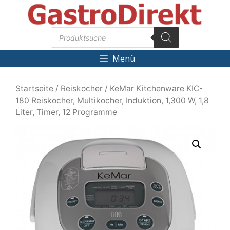
Zum
Inhalt
Products
springen
search
Menü
Startseite
/
Reiskocher
/ KeMar Kitchenware KIC-
180 Reiskocher, Multikocher, Induktion, 1,300 W, 1,8
Liter, Timer, 12 Programme