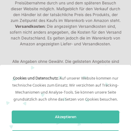
Preisübernahme durch uns und dem späteren Besuch
dieser Website möglich. Maßgeblich für den Verkauf durch
den Händler ist der tatsächliche Preis des Produkts, der
zum Zeitpunkt des Kaufs im Warenkorb von Amazon steht.
Versandkosten:
Die angezeigten Versandkosten sind,
sofern nicht anders angegeben, die Kosten für den Versand
nach Deutschland. Es gelten jedoch die im Warenkorb von
Amazon angezeigten Liefer- und Versandkosten.
Alle Angaben ohne Gewähr. Die gelisteten Angebote sind
keine verbindlichen Werbeaussagen der Anbieter!
Produktbilder:
Die angezeigten Bilder werden von den
Cookies und Datenschutz:
Auf unserer Website kommen nur
jeweiligen Händler oder Hersteller bereitgestellt. Das
technische Cookies zum Einsatz. Wir verzichten auf Tracking-
gelieferte Produkt kann von den Bildern abweichen.
Mechanismen und Analyse-Tools. Sie können unsere Seite
grundsätzlich auch ohne das Setzen von Cookies besuchen.
Rechtliches
Akzeptieren
Impressum
Bildernachweis