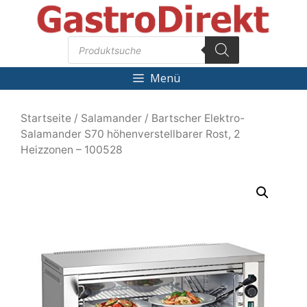
Zum
Inhalt
Products
springen
search
Menü
Startseite
/
Salamander
/ Bartscher Elektro-
Salamander S70 höhenverstellbarer Rost, 2
Heizzonen – 100528