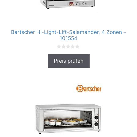
Bartscher Hi-Light-Lift-Salamander, 4 Zonen –
101554
0
v
Preis prüfen
o
n
5