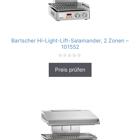
Bartscher Hi-Light-Lift-Salamander, 2 Zonen –
101552
0
v
Preis prüfen
o
n
5