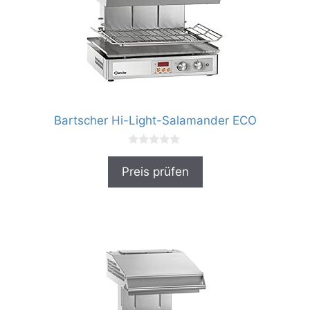
Bartscher Hi-Light-Salamander ECO
0
v
Preis prüfen
o
n
5