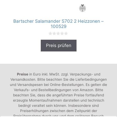
Bartscher Salamander S702 2 Heizzonen –
100529
0
v
Preis prüfen
o
n
5
Preise
in Euro inkl. MwSt. zzgl. Verpackungs- und
Versandkosten. Bitte beachten Sie die Lieferbedingungen
und Versandspesen bei Online-Bestellungen. Es gelten die
Verkaufs- und Bestellbedingungen von Amazon. Bitte
beachten Sie, dass die angeführten Preise fortlaufend
erzeugte Momentaufnahmen darstellen und technisch
bedingt veraltet sein können. Insbesondere sind
Preiserhöhungen zwischen dem Zeitpunkt der
Preisübernahme durch uns und dem späteren Besuch