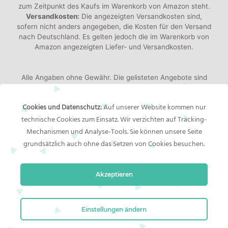
zum Zeitpunkt des Kaufs im Warenkorb von Amazon steht.
Versandkosten:
Die angezeigten Versandkosten sind,
sofern nicht anders angegeben, die Kosten für den Versand
nach Deutschland. Es gelten jedoch die im Warenkorb von
Amazon angezeigten Liefer- und Versandkosten.
Alle Angaben ohne Gewähr. Die gelisteten Angebote sind
keine verbindlichen Werbeaussagen der Anbieter!
Produktbilder:
Die angezeigten Bilder werden von den
Cookies und Datenschutz:
Auf unserer Website kommen nur
jeweiligen Händler oder Hersteller bereitgestellt. Das
technische Cookies zum Einsatz. Wir verzichten auf Tracking-
gelieferte Produkt kann von den Bildern abweichen.
Mechanismen und Analyse-Tools. Sie können unsere Seite
grundsätzlich auch ohne das Setzen von Cookies besuchen.
Rechtliches
Akzeptieren
Impressum
Bildernachweis
Datenschutzerklärung
Einstellungen ändern