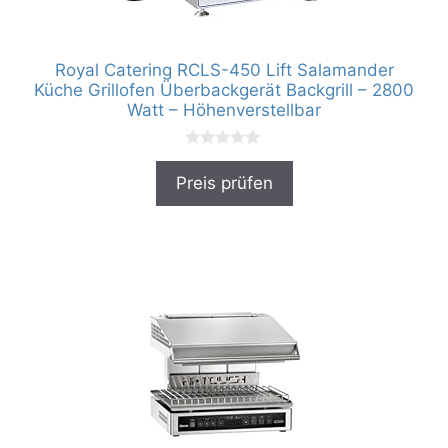
Royal Catering RCLS-450 Lift Salamander
Küche Grillofen Überbackgerät Backgrill – 2800
Watt – Höhenverstellbar
0
v
Preis prüfen
o
n
5