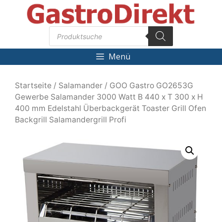
Zum
Inhalt
Products
springen
search
Menü
Startseite
/
Salamander
/ GOO Gastro GO2653G
Gewerbe Salamander 3000 Watt B 440 x T 300 x H
400 mm Edelstahl Überbackgerät Toaster Grill Ofen
Backgrill Salamandergrill Profi