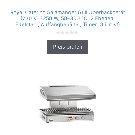
Royal Catering Salamander Grill Überbackgerät
(230 V, 3250 W, 50–300 °C, 2 Ebenen,
Edelstahl, Auffangbehälter, Timer, Grillrost)
0
v
Preis prüfen
o
n
5