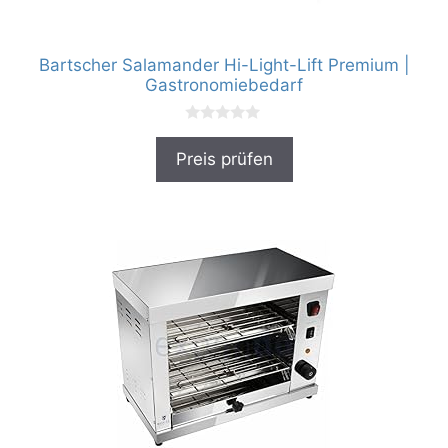
Bartscher Salamander Hi-Light-Lift Premium |
Gastronomiebedarf
0
v
Preis prüfen
o
n
5