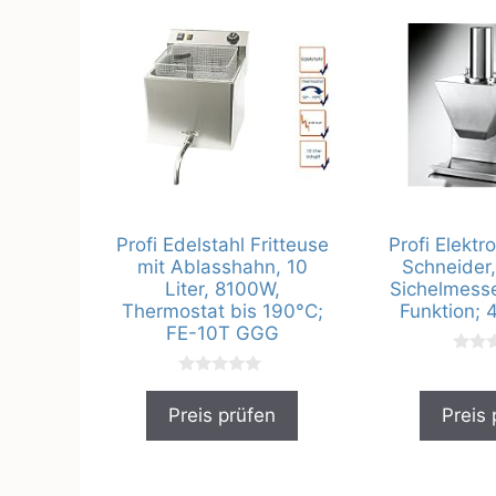
Profi Edelstahl Fritteuse
Profi Elektr
mit Ablasshahn, 10
Schneider,
Liter, 8100W,
Sichelmesse
Thermostat bis 190°C;
Funktion;
FE-10T GGG
0
v
0
o
v
n
Preis prüfen
Preis 
o
5
n
5