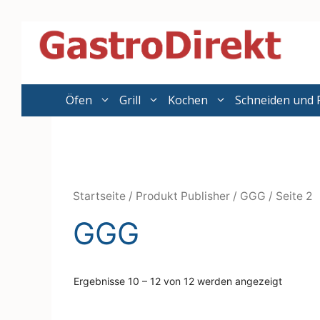
Zum
Inhalt
springen
Öfen
Grill
Kochen
Schneiden und 
Startseite
/ Produkt Publisher /
GGG
/ Seite 2
GGG
Ergebnisse 10 – 12 von 12 werden angezeigt