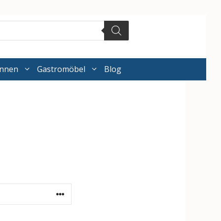
annen
Gastromöbel
Blog