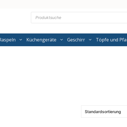
Products
search
Raspeln
Küchengeräte
Geschirr
Töpfe und Pf