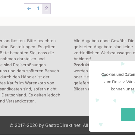
←
1
2
ersandkosten. Bitte beachten
Alle Angaben ohne Gewähr. Die
line-Bestellungen. Es gelten
gelisteten Angebote sind keine
itte beachten Sie, dass die
verbindlichen Werbeaussagen d
fnahmen darstellen und
Anbieter!
re sind Preiserhöhungen
Produktbilder:
Die angezeigten
 uns und dem späteren Besuch
werden von den jeweiligen Hän
Cookies und Daten
durch den Händler ist der
oder Hersteller bereitgestellt. D
zum Einsatz. Wir
 des Kaufs im Warenkorb von
gelieferte Produkt kann von de
können unser
sandkosten sind, sofern nicht
Bildern abweichen.
 Deutschland. Es gelten jedoch
und Versandkosten.
© 2017-2026 by GastroDirekt.net. All Rights Reserved.