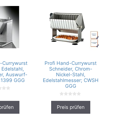
o-Currywurst
Profi Hand-Currywurst
 Edelstahl,
Schneider, Chrom-
r, Auswurf-
Nickel-Stahl,
 41399 GGG
Edelstahlmesser; CWSH
GGG
0
v
prüfen
Preis prüfen
o
n
5