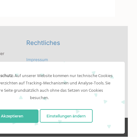
Rechtliches
er
Impressum
 Bilder
Bildernachweis
dler
schutz:
Auf unserer Website kommen nur technische Cookies
Datenschutzerklärung
as
 verzichten auf Tracking-Mechanismen und Analyse-Tools. Sie
n
e Seite grundsätzlich auch ohne das Setzen von Cookies
besuchen.
Akzeptieren
Einstellungen ändern