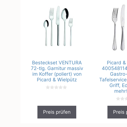
Besteckset VENTURA
Picard &
72-tlg. Garnitur massiv
400548114
im Koffer (poliert) von
Gastro-
Picard & Wielpütz
Tafelservice
Griff, E
mehrf
0
v
o
0
n
v
5
Preis prüfen
Preis 
o
n
5