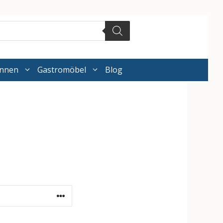
annen
Gastromöbel
Blog