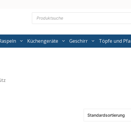
Products
search
Raspeln
Küchengeräte
Geschirr
Töpfe und Pf
ütz
z