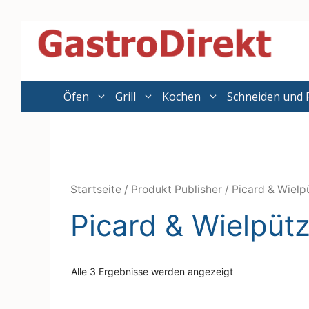
Zum
Inhalt
springen
Öfen
Grill
Kochen
Schneiden und 
Startseite
/ Produkt Publisher / Picard & Wielp
Picard & Wielpüt
Alle 3 Ergebnisse werden angezeigt