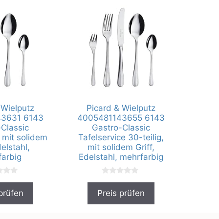
 Wielputz
Picard & Wielputz
3631 6143
4005481143655 6143
Classic
Gastro-Classic
 mit solidem
Tafelservice 30-teilig,
delstahl,
mit solidem Griff,
arbig
Edelstahl, mehrfarbig
0
v
prüfen
Preis prüfen
o
n
5