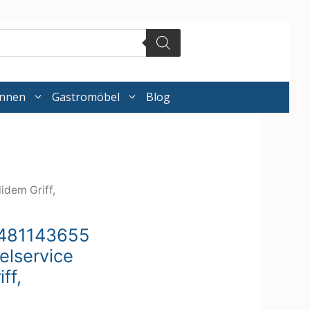
annen
Gastromöbel
Blog
idem Griff,
5481143655
elservice
ff,