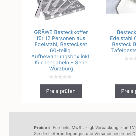
GRÄWE Besteckkoffer
Besteck
für 12 Personen aus
Edelstahl 
Edelstahl, Besteckset
Besteck B
60-teilig,
Tafelbest
Aufbewahrungsbox inkl.
Kuchengabeln – Serie
0
Würzburg
v
o
n
5
0
v
Preis prüfen
Preis 
o
n
5
Preise
in Euro inkl. MwSt. zzgl. Verpackungs- und V
Sie die Lieferbedingungen und Versandspesen bei On