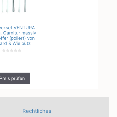
eckset VENTURA
g. Garnitur massiv
ffer (poliert) von
card & Wielpütz
0
v
o
n
5
Preis prüfen
Rechtliches