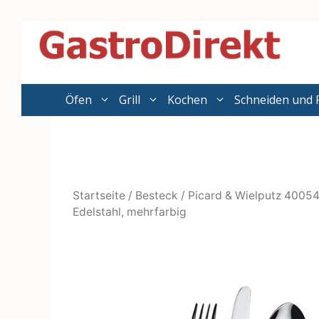
Zum
Inhalt
springen
Öfen
Grill
Kochen
Schneiden und 
Startseite
/
Besteck
/ Picard & Wielputz 400548
Edelstahl, mehrfarbig