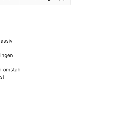
assiv
lingen
hromstahl
st