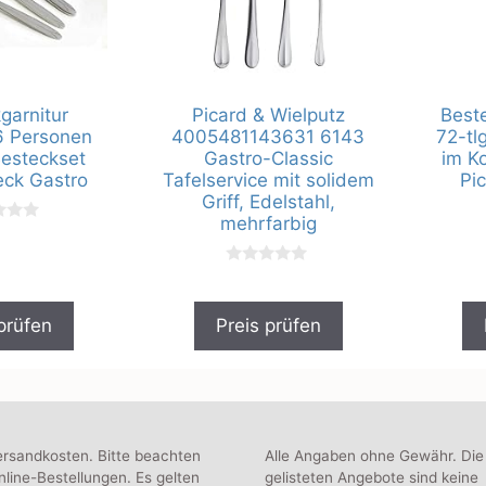
garnitur
Picard & Wielputz
Best
6 Personen
4005481143631 6143
72-tl
esteckset
Gastro-Classic
im Ko
eck Gastro
Tafelservice mit solidem
Pi
Griff, Edelstahl,
mehrfarbig
0
v
o
n
prüfen
Preis prüfen
5
ersandkosten. Bitte beachten
Alle Angaben ohne Gewähr. Die
line-Bestellungen. Es gelten
gelisteten Angebote sind keine