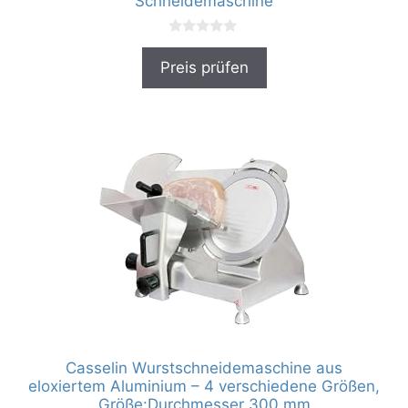
Schneidemaschine
0
v
Preis prüfen
o
n
5
Casselin Wurstschneidemaschine aus
eloxiertem Aluminium – 4 verschiedene Größen,
Größe:Durchmesser 300 mm