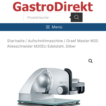
Zum
Inhalt
Products
springen
search
Menü
Startseite
/
Aufschnittmaschine
/ Graef Master M20
Allesschneider M20EU Edelstahl, Silber