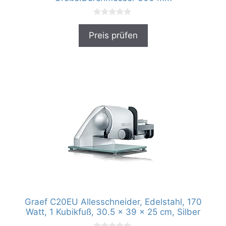
0
v
Preis prüfen
o
n
5
Graef C20EU Allesschneider, Edelstahl, 170
Watt, ‎1 Kubikfuß, ‎30.5 x 39 x 25 cm, Silber