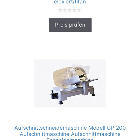
eloxiert/titan
0
v
Preis prüfen
o
n
5
Aufschnittschneidemaschine Modell GP 200
Aufschnittmaschine Aufschnittmaschine