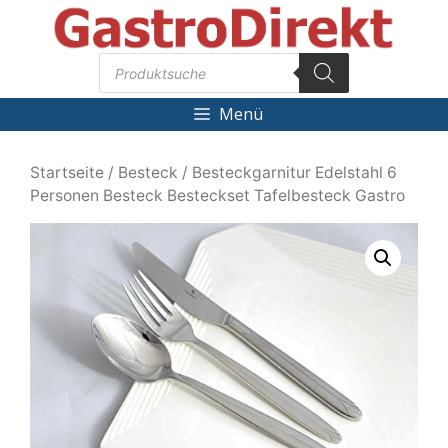
Zum
Inhalt
Products
springen
search
Menü
Startseite
/
Besteck
/ Besteckgarnitur Edelstahl 6
Personen Besteck Besteckset Tafelbesteck Gastro