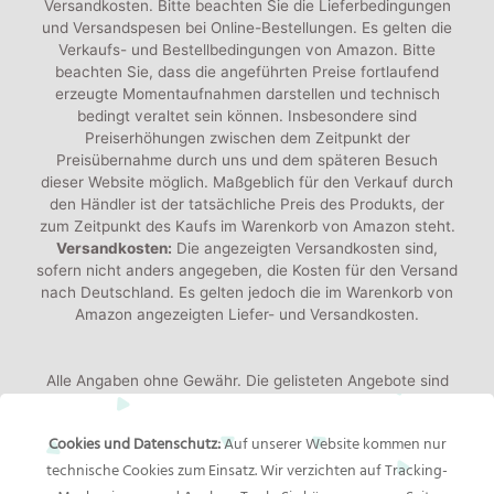
Versandkosten. Bitte beachten Sie die Lieferbedingungen
und Versandspesen bei Online-Bestellungen. Es gelten die
Verkaufs- und Bestellbedingungen von Amazon. Bitte
beachten Sie, dass die angeführten Preise fortlaufend
erzeugte Momentaufnahmen darstellen und technisch
bedingt veraltet sein können. Insbesondere sind
Preiserhöhungen zwischen dem Zeitpunkt der
Preisübernahme durch uns und dem späteren Besuch
dieser Website möglich. Maßgeblich für den Verkauf durch
den Händler ist der tatsächliche Preis des Produkts, der
zum Zeitpunkt des Kaufs im Warenkorb von Amazon steht.
Versandkosten:
Die angezeigten Versandkosten sind,
sofern nicht anders angegeben, die Kosten für den Versand
nach Deutschland. Es gelten jedoch die im Warenkorb von
Amazon angezeigten Liefer- und Versandkosten.
Alle Angaben ohne Gewähr. Die gelisteten Angebote sind
keine verbindlichen Werbeaussagen der Anbieter!
Produktbilder:
Die angezeigten Bilder werden von den
Cookies und Datenschutz:
Auf unserer Website kommen nur
jeweiligen Händler oder Hersteller bereitgestellt. Das
technische Cookies zum Einsatz. Wir verzichten auf Tracking-
gelieferte Produkt kann von den Bildern abweichen.