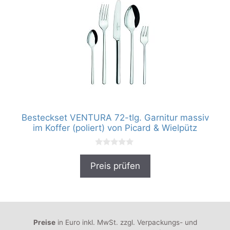
Besteckset VENTURA 72-tlg. Garnitur massiv
im Koffer (poliert) von Picard & Wielpütz
0
v
Preis prüfen
o
n
5
Preise
in Euro inkl. MwSt. zzgl. Verpackungs- und