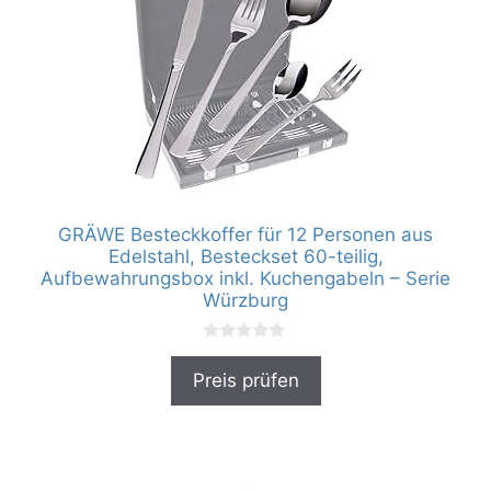
GRÄWE Besteckkoffer für 12 Personen aus
Edelstahl, Besteckset 60-teilig,
Aufbewahrungsbox inkl. Kuchengabeln – Serie
Würzburg
0
v
Preis prüfen
o
n
5