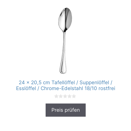
24 x 20,5 cm Tafellöffel / Suppenlöffel /
Esslöffel / Chrome-Edelstahl 18/10 rostfrei
0
v
Preis prüfen
o
n
5