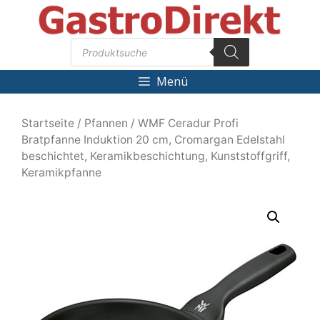
Zum
Inhalt
Products
springen
search
Menü
Startseite
/
Pfannen
/ WMF Ceradur Profi
Bratpfanne Induktion 20 cm, Cromargan Edelstahl
beschichtet, Keramikbeschichtung, Kunststoffgriff,
Keramikpfanne