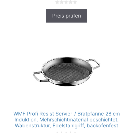
0
v
Preis prüfen
o
n
5
WMF Profi Resist Servier-/ Bratpfanne 28 cm
Induktion, Mehrschichtmaterial beschichtet,
Wabenstruktur, Edelstahlgriff, backofenfest