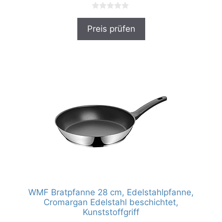
0
v
Preis prüfen
o
n
5
WMF Bratpfanne 28 cm, Edelstahlpfanne,
Cromargan Edelstahl beschichtet,
Kunststoffgriff