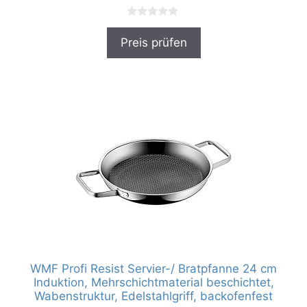
0
v
Preis prüfen
o
n
5
WMF Profi Resist Servier-/ Bratpfanne 24 cm
Induktion, Mehrschichtmaterial beschichtet,
Wabenstruktur, Edelstahlgriff, backofenfest