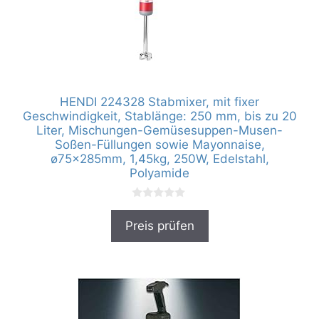
HENDI 224328 Stabmixer, mit fixer
Geschwindigkeit, Stablänge: 250 mm, bis zu 20
Liter, Mischungen-Gemüsesuppen-Musen-
Soßen-Füllungen sowie Mayonnaise,
ø75x285mm, 1,45kg, 250W, Edelstahl,
Polyamide
0
v
Preis prüfen
o
n
5