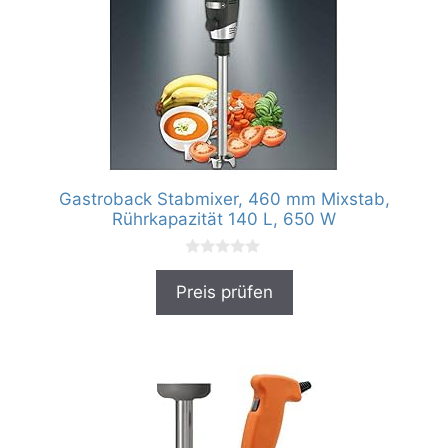
Gastroback Stabmixer, 460 mm Mixstab,
Rührkapazität 140 L, 650 W
0
v
Preis prüfen
o
n
5