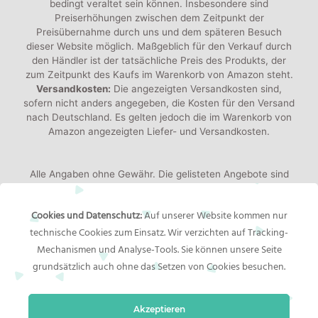
bedingt veraltet sein können. Insbesondere sind
Preiserhöhungen zwischen dem Zeitpunkt der
Preisübernahme durch uns und dem späteren Besuch
dieser Website möglich. Maßgeblich für den Verkauf durch
den Händler ist der tatsächliche Preis des Produkts, der
zum Zeitpunkt des Kaufs im Warenkorb von Amazon steht.
Versandkosten:
Die angezeigten Versandkosten sind,
sofern nicht anders angegeben, die Kosten für den Versand
nach Deutschland. Es gelten jedoch die im Warenkorb von
Amazon angezeigten Liefer- und Versandkosten.
Alle Angaben ohne Gewähr. Die gelisteten Angebote sind
keine verbindlichen Werbeaussagen der Anbieter!
Produktbilder:
Die angezeigten Bilder werden von den
Cookies und Datenschutz:
Auf unserer Website kommen nur
jeweiligen Händler oder Hersteller bereitgestellt. Das
technische Cookies zum Einsatz. Wir verzichten auf Tracking-
gelieferte Produkt kann von den Bildern abweichen.
Mechanismen und Analyse-Tools. Sie können unsere Seite
grundsätzlich auch ohne das Setzen von Cookies besuchen.
Rechtliches
Akzeptieren
Impressum