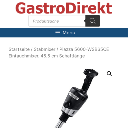
Zum
Inhalt
Products
springen
search
Menü
Startseite
/
Stabmixer
/ Piazza 5600-WSB65CE
Eintauchmixer, 45,5 cm Schaftlänge