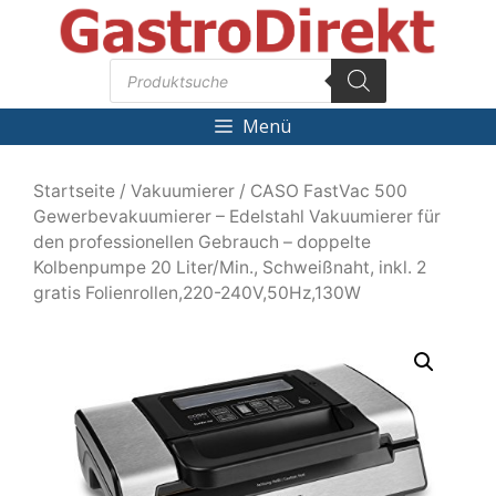
Zum
Inhalt
Products
springen
search
Menü
Startseite
/
Vakuumierer
/ CASO FastVac 500
Gewerbevakuumierer – Edelstahl Vakuumierer für
den professionellen Gebrauch – doppelte
Kolbenpumpe 20 Liter/Min., Schweißnaht, inkl. 2
gratis Folienrollen,220-240V,50Hz,130W