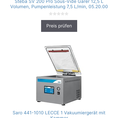
Steba SV 200 Pro Sous-Vide Garer 12,5 L
Volumen, Pumpenleistung 7,5 L/min, 05.20.00
0
v
Preis prüfen
o
n
5
Saro 441-1010 LECCE 1 Vakuumiergerät mit