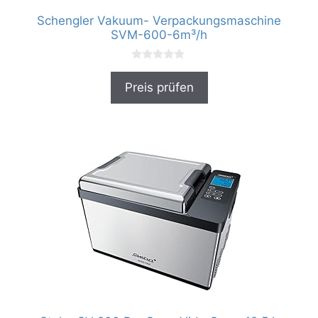
Schengler Vakuum- Verpackungsmaschine
SVM-600-6m³/h
0
v
Preis prüfen
o
n
5