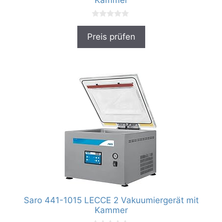
Kammer
0
v
Preis prüfen
o
n
5
Saro 441-1015 LECCE 2 Vakuumiergerät mit
Kammer